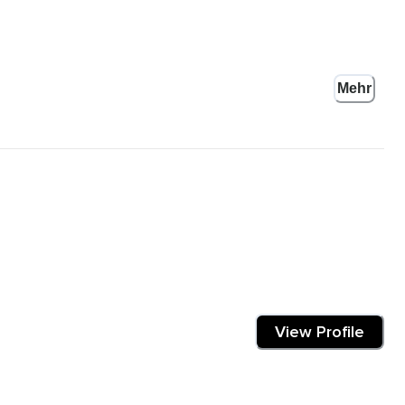
cht gewachsen oder als würde sich alles drehen in unserem Kopf
Mehr
ch so ist,
ei tappst du einfach an den Punkten,
 den Satz nach,
ngen zu klopfen.
View Profile
ch am liebsten einfach nur verkriechen möchte,