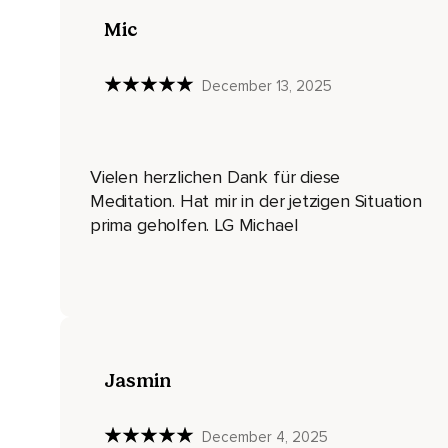
Ist es dann wirklich zu viel für mich?
Mic
Unter den Augen.
December 13, 2025
Denn ich muss einfach nur ein bisschen klopfen.
Unter der Nase.
Und ein paar Sätze nachsprechen.
Vielen herzlichen Dank für diese
Unterm Mund.
Meditation. Hat mir in der jetzigen Situation
prima geholfen. LG Michael
Aber ich habe doch so viel zu tun.
Schlüsselbein.
Was,
Wenn es nicht perfekt wird?
Unterm Arm.
Jasmin
Was,
December 4, 2025
Wenn ich es nicht schaffe?