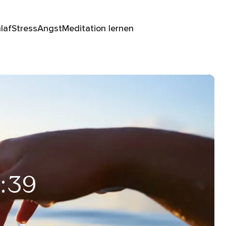
laf
Stress
Angst
Meditation lernen
1:39