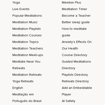
Ich würde einfach so dann jede Folge einfach einen Song
Yoga
Member Plus
sagen oder zwei oder drei und die in die Playlist machen
Live Events
Meditation Timer
und ihr könnt die dann abonnieren und mithören oder mir
Popular Meditations
Become a Teacher
Vorschläge schicken.
Meditation Music
Better sleep guide
Würde mich voll freuen.
Meditation Playlists
How to meditate
Musikvorschläge,
Meditation Courses
guide
Ich liebe es,
Meditation Topics
Anxiety's Effects On
Meditation Teachers
Our Health
Neue Musik zu finden und deswegen,
Meditation Meet-ups
Course Directory
Falls du einen nicen Song kennst,
Meditate Near You
Guided Meditations
Dann schick ihn mir gerne.
Retreats
Directory
Und für heute,
Meditation Retreats
Playlists Directory
Yoga Retreats
Retreats Directory
Für den ersten Song,
English
Add an Embeddable
Habe ich mir gedacht,
Meditação em
Player
Weil ich den irgendwie gerade die ganze Zeit höre,
Português do Brasil
AI Safety