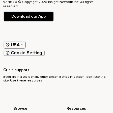
v2.467.0 © Copyright 2026 Insight Network Inc. All rights
reserved.
Fest und Flauschig,
Die haben ja auch,
Download our App
Glaube ich,
So eine Playlist,
Wo sie auch immer ihre Songs reinklatschen und ich finde
USA
diese Idee irgendwie voll schön und deswegen habe ich
gedacht,
Cookie Setting
Warum eigentlich nicht.
Crisis support
Also mal gucken,
If you are in a crisis or any other person may be in danger - don’t use this
Was draus wird,
site.
Use these resources
Mal gucken,
Ob ich das weitermache.
Aber ich glaube,
Browse
Resources