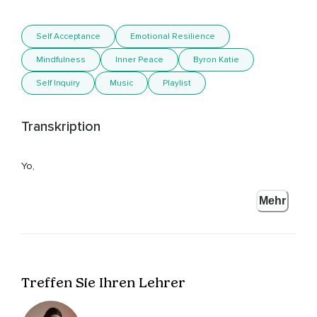
Self Acceptance
Emotional Resilience
Mindfulness
Inner Peace
Byron Katie
Self Inquiry
Music
Playlist
Transkription
Yo,
Wie geht's?
Mehr
Wie steht's?
Ich bin Miriam und ich freue mich total,
Dass du hier bist und diesen Podcast hörst.
Treffen Sie Ihren Lehrer
Und heute möchte ich über ein Thema sprechen,
Was ich in den letzten paar Tagen,