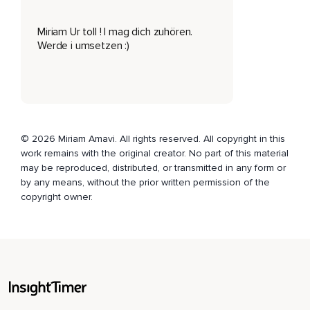
Einfach eine Playlist,
Miriam Ur toll ! I mag dich zuhören.
Wo ich so meine Songs reinpacke,
Werde i umsetzen :)
Die ich gerade schön finde oder inspirierend finde oder die
mich einfach glücklich machen,
Weil Musik ist was,
Was für mich voll wichtig ist und ich höre voll viel Musik und
Musik macht mich mega glücklich.
© 2026 Miriam Amavi. All rights reserved. All copyright in this
work remains with the original creator. No part of this material
Ja,
may be reproduced, distributed, or transmitted in any form or
Ich habe mir irgendwie gedacht,
by any means, without the prior written permission of the
copyright owner.
Ich könnte einfach eine Playlist machen.
Ich glaube,
Dieser Podcast,
Wie heißt der,
Von Olli Schulz und Jan Böbermann,