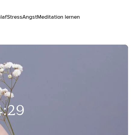
laf
Stress
Angst
Meditation lernen
4:29