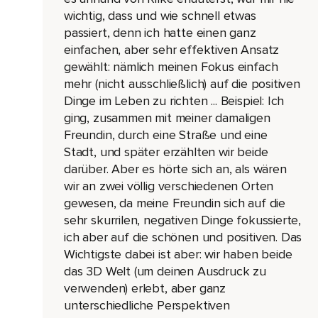
Deswegen hoffe ich,
wichtig, dass und wie schnell etwas
Dass es nicht allzu komisch wird.
passiert, denn ich hatte einen ganz
einfachen, aber sehr effektiven Ansatz
Also das Gedicht heißt Über die Geduld von Rainer Maria Ril
gewählt: nämlich meinen Fokus einfach
Man muss dem Ding die eigene stille,
mehr (nicht ausschließlich) auf die positiven
Dinge im Leben zu richten ... Beispiel: Ich
Ungestörte Entwicklung lassen,
ging, zusammen mit meiner damaligen
Die tief von innen kommt und durch nichts gedrängt oder be
Freundin, durch eine Straße und eine
Alles ist austragen und dann gebären,
Stadt, und später erzählten wir beide
darüber. Aber es hörte sich an, als wären
Reifen wie der Baum,
wir an zwei völlig verschiedenen Orten
Der seine Säfte nicht drängt und getrost in den Stürmen des 
gewesen, da meine Freundin sich auf die
sehr skurrilen, negativen Dinge fokussierte,
Ohne Angst,
ich aber auf die schönen und positiven. Das
Dass dahinter kein Sommer kommen könnte.
Wichtigste dabei ist aber: wir haben beide
das 3D Welt (um deinen Ausdruck zu
Er kommt doch,
verwenden) erlebt, aber ganz
Aber er kommt nur zu den Geduldigen,
unterschiedliche Perspektiven