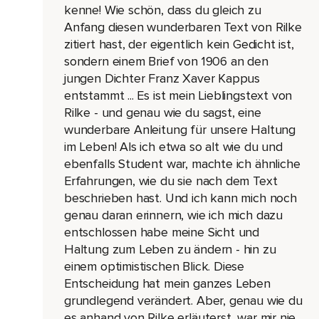
kenne! Wie schön, dass du gleich zu
Und ich habe einfach nur gedacht,
Anfang diesen wunderbaren Text von Rilke
zitiert hast, der eigentlich kein Gedicht ist,
What,
sondern einem Brief von 1906 an den
Ich finde das so lustig,
jungen Dichter Franz Xaver Kappus
entstammt ... Es ist mein Lieblingstext von
Wie das alles so zusammenkommt und sich alles so fügt.
Rilke - und genau wie du sagst, eine
Deswegen wollte ich das noch ganz kurz erzählen,
wunderbare Anleitung für unsere Haltung
im Leben! Als ich etwa so alt wie du und
Weil ich es einfach so witzig finde.
ebenfalls Student war, machte ich ähnliche
Und ich würde sagen,
Erfahrungen, wie du sie nach dem Text
Ich fange einfach diese Folge mit diesem Gedicht an,
beschrieben hast. Und ich kann mich noch
genau daran erinnern, wie ich mich dazu
Weil ich es so schön finde,
entschlossen habe meine Sicht und
Von Rainer Maria Rilke.
Haltung zum Leben zu ändern - hin zu
einem optimistischen Blick. Diese
Und ich hoffe,
Entscheidung hat mein ganzes Leben
Also ich bin kein Gedichtleser,
grundlegend verändert. Aber, genau wie du
es anhand von Rilke erläuterst, war mir nie