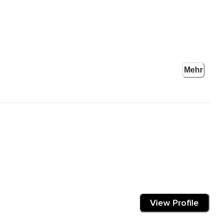
Mehr
chen muss,
egt,
View Profile