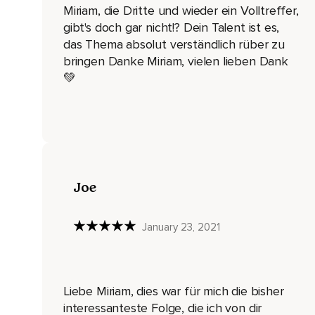
Wie man eben mit den offenen Fragen,
Miriam, die Dritte und wieder ein Volltreffer,
Die man hat,
gibt's doch gar nicht!? Dein Talent ist es,
das Thema absolut verständlich rüber zu
Über was auch immer,
bringen Danke Miriam, vielen lieben Dank
Dass man immer so schnell nach einer Antwort sucht und so.
💚
Und habe dann so gedacht,
Okay,
Dann muss ich eine Podcast-Folge machen,
Diese Gelassenheit zu behalten und darauf werde ich gleic
Joe
Aber dann das Witzige war einfach,
Dass ich vor zwei Tagen oder so aufgeräumt habe so ein bi
January 23, 2021
habe ich irgendwo da drin so ein Gedicht gefunden,
Was ich mal aufgeschrieben hatte und das ist von Rainer Mari
Über die Geduld.
Liebe Miriam, dies war für mich die bisher
interessanteste Folge, die ich von dir
Und es passt irgendwie so krass gut rein und dann ist mir da