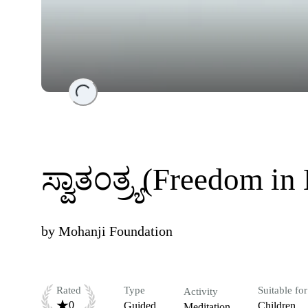
Loading...
ಸ್ವಾತಂತ್ರ್ಯ(Freedom i
by
Mohanji Foundation
Rated
Type
Suitable for
Activity
0
Guided
Children
Meditation