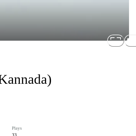
n Kannada)
Plays
33