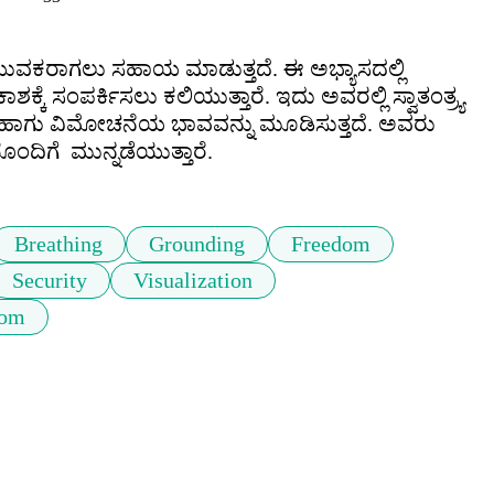
ಯುವಕರಾಗಲು ಸಹಾಯ ಮಾಡುತ್ತದೆ. ಈ ಅಭ್ಯಾಸದಲ್ಲಿ 
ಸಂಪರ್ಕಿಸಲು ಕಲಿಯುತ್ತಾರೆ. ಇದು ಅವರಲ್ಲಿ ಸ್ವಾತಂತ್ರ್ಯ 
ಹಾಗು ವಿಮೋಚನೆಯ ಭಾವವನ್ನು ಮೂಡಿಸುತ್ತದೆ. ಅವರು 
Breathing
Grounding
Freedom
Security
Visualization
dom