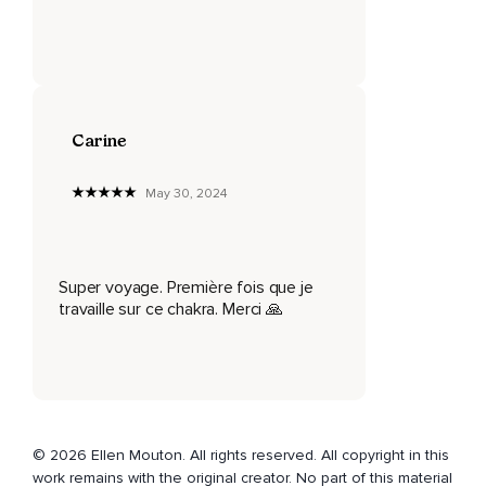
Pensée.
Prise de décision.
Rêve.
Ouverture aux nouvelles idées.
Carine
Honnêteté.
Capacité psychique.
May 30, 2024
Imagination.
Intuition.
Super voyage. Première fois que je
Perception.
travaille sur ce chakra. Merci 🙏
Sixième sens.
Le mantra pour le chakra du troisième œil est Aum.
Répétez-le sept fois en silence.
© 2026 Ellen Mouton. All rights reserved. All copyright in this
Je suis connectée à la vérité universelle.
work remains with the original creator. No part of this material