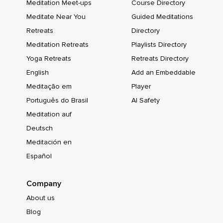
Meditation Meet-ups
Course Directory
Au même titre que la naissance,
Meditate Near You
Guided Meditations
Fait partie de la vie.
Retreats
Directory
J'utilise la méditation de pleine conscience pour développer
Meditation Retreats
Playlists Directory
mon intuition.
Yoga Retreats
Retreats Directory
Namasté
English
Add an Embeddable
Meditação em
Player
Português do Brasil
AI Safety
Meditation auf
Deutsch
Meditación en
Español
Company
About us
Blog