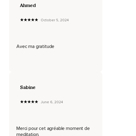
Produisez-vous des idées négatives ?
Ahmed
Vos pensées vous empêchent-elles d'exprimer votre
créativité ?
October 5, 2024
Et enfin avez-vous des difficultés à y voir clair sur les défis
que la vie apporte ?
Si oui,
Avec ma gratitude
Alors laissez-vous aller et permettez-vous de recevoir ce
soin sonore destiné au troisième œil.
Savoir intérieur.
Connaissance.
Sabine
Esprit.
June 6, 2024
Non-dualité.
Clarté.
Idées.
Merci pour cet agréable moment de
meditation.