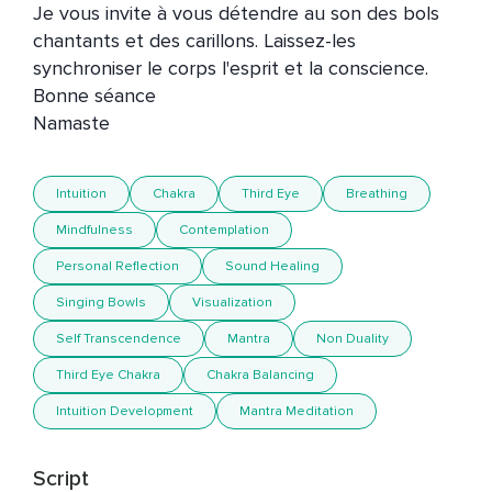
Je vous invite à vous détendre au son des bols 
chantants et des carillons. Laissez-les 
synchroniser le corps l'esprit et la conscience. 

Bonne séance

Namaste
Intuition
Chakra
Third Eye
Breathing
Mindfulness
Contemplation
Personal Reflection
Sound Healing
Singing Bowls
Visualization
Self Transcendence
Mantra
Non Duality
Third Eye Chakra
Chakra Balancing
Intuition Development
Mantra Meditation
Script