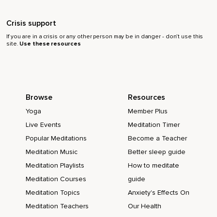
Fait partie de la vie.
Crisis support
J'utilise la méditation de pleine conscience pour développer
mon intuition.
If you are in a crisis or any other person may be in danger - don’t use this
site.
Use these resources
Je suis connectée à la vérité universelle.
Je suis intuitive ou intuitif.
Je laisse les idées me traverser.
Browse
Resources
Je suis ouverte ou ouverte d'esprit.
Yoga
Member Plus
Je suis en contact avec mon système de guidance interne.
Live Events
Meditation Timer
J'apprends de mes expériences.
Popular Meditations
Become a Teacher
Meditation Music
Better sleep guide
Ma connaissance vient de l'intérieur.
Meditation Playlists
How to meditate
J'écoute la sagesse des autres.
Meditation Courses
guide
Je m'ouvre à recevoir l'inspiration.
Meditation Topics
Anxiety's Effects On
Je sais que la mort physique,
Meditation Teachers
Our Health