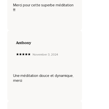
Merci pour cette superbe méditation
Ou au contraire,
!!!
Nous nous sentons égoïstes.
Notre capacité à penser clairement et à prendre des
décisions est affectée.
La faculté de conscientiser diminue et nous pouvons perdre
Anthony
le contact avec nos sens.
Laisser le flux d'énergie du centre énergétique du troisième
November 3, 2024
œil circuler est important.
Pour aider à rétablir l'équilibre.
C'est aussi le niveau de conscience où nous surmontons la
Une méditation douce et dynamique,
peur de la mort.
merci
Et où nous sommes libérés de l'attachement aux choses
matérielles.
Vous sentez-vous déséquilibrés ?