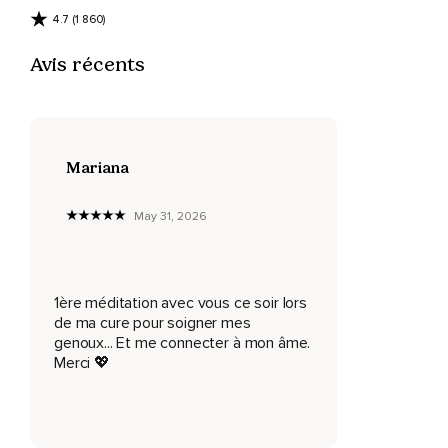
5.
4.7 (1 860)
Repos.
Avis récents
Encore,
Inspirez 2,
3,
Mariana
4,
5 et expirez 2,
May 31, 2026
3,
4,
1ère méditation avec vous ce soir lors
5.
de ma cure pour soigner mes
genoux... Et me connecter à mon âme.
Repos.
Merci 💖
Une fois de plus,
Respirez profondément et en pleine conscience,