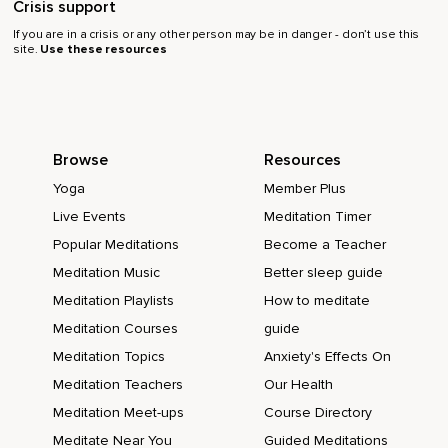
Nos integra.
Crisis support
If you are in a crisis or any other person may be in danger - don’t use this
Ahí viene la mano del maestro,
site.
Use these resources
Que ya se ha encontrado a sí mismo.
Un maestro es alguien que se ha encontrado a sí mismo.
Su mano viene y te sostiene.
Browse
Resources
Ven,
Yoga
Member Plus
Hijo mío,
Live Events
Meditation Timer
Popular Meditations
Become a Teacher
Te llevaré por este camino.
Meditation Music
Better sleep guide
¿Llevarte dónde?
Meditation Playlists
How to meditate
A conectarte contigo mismo.
Meditation Courses
guide
Ese es el trabajo del maestro,
Meditation Topics
Anxiety's Effects On
Meditation Teachers
Our Health
Que te conectes contigo mismo.
Meditation Meet-ups
Course Directory
Y allí,
Meditate Near You
Guided Meditations