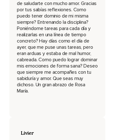
de saludarte con mucho amor. Gracias
Autodescubrimiento El autodescubrimiento es un
por tus sabías reflexiones. Como
descubrimiento muy importante que solo los seres humanos
puedo tener dominio de mi misma
somos capaces de llevar a cabo.
siempre? Entrenando la disciplina?
Poniéndome tareas para cada día y
Y este descubrimiento vale la pena.
realizarlas en una línea de tiempo
concreto? Hay días como el día de
Esa es una de las grandezas del ser humano,
ayer, que me puse unas tareas, pero
Que somos capaces de encontrarnos a nosotros mismos.
eran arduas y estaba de mal humor,
cabreada. Como puedo lograr dominar
Hay numerosas cosas externas.
mis emociones de forma sana? Deseo
que siempre me acompañes con tu
Hay tantos objetos,
sabiduría y amor. Que seas muy
dichoso. Un gran abrazo de Rosa
Tantas relaciones,
María.
Tantos espacios,
Tanta variedad en el exterior.
Todo ello está añadiendo valor a nuestra vida.
Y a veces,
Livier
Con todo eso,