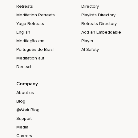
Una vez que te establezcas en ti mismo,
Retreats
Directory
Te conviertes en un maestro.
Meditation Retreats
Playlists Directory
Yoga Retreats
Retreats Directory
El dominio sobre sí mismo.
English
Add an Embeddable
En ese modo eres superpoderoso.
Meditação em
Player
Eres todo,
Português do Brasil
AI Safety
Eres cada ser,
Meditation auf
Deutsch
Eres cada situación.
Eres total y completo.
Company
Allí tú y el maestro son uno.
About us
Ese es el viaje.
Blog
@Work Blog
Ese es el viaje real.
Support
Ese es el potencial que tenemos,
Media
Que la vida humana tiene,
Careers