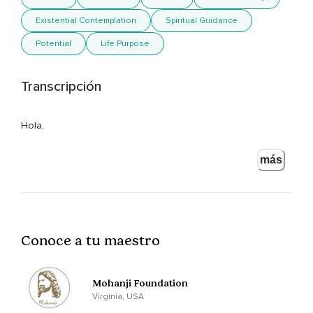
Existential Contemplation
Spiritual Guidance
Potential
Life Purpose
Transcripción
Hola,
Mis queridos amigos.
más
Bienvenidos al canal de podcast.
Soy Mohanji.
Hoy me gustaría ofrecerles algo para reflexionar,
Conoce a tu maestro
Que es de gran relevancia para todas las personas del
mundo,
Mohanji Foundation
Para todos.
Virginia, USA
Todos en algún momento nos hemos preguntado ¿Quién