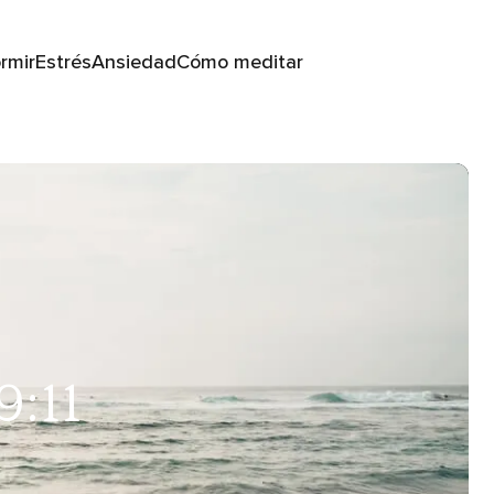
rmir
Estrés
Ansiedad
Cómo meditar
9:11