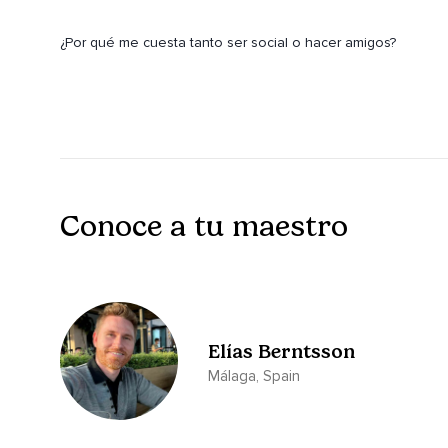
¿Por qué me cuesta tanto ser social o hacer amigos?
¿Hay algo mal en mí que me hace poco interesante o atracti
¿Viviré sintiéndome siempre como si no encajara lo suficient
Lo que te tengo que decir hoy está basado en las enseñanza
Aprenderás cómo fortalecer tu autoestima y amor propio pa
enriquecedora.
Conoce a tu maestro
También verás cómo a veces nos proyectamos una idea fals
El secreto es que cuando dejas ir el temor y las preocupac
te vea como realmente eres,
Un ser lleno de potencial y talentos para compartir.
Elías Berntsson
Tu pregunta es ¿si te cuesta ser sociable o hacer amigos?
Málaga, Spain
Te preguntarás ¿por qué me cuesta hacer amigos?
Hacer amigos puede ser un desafío si te preocupa que las 