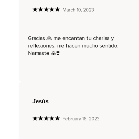
Sino en las convicciones que permiten que esas cosas te p
March 10, 2023
Cuando te repites a ti mismo que hacer amigos es demasiado d
Tus percepciones falsas construyen una versión del mundo d
Gracias 🙏 me encantan tu charlas y
Se burlan de ti o te esquivan.
reflexiones, me hacen mucho sentido.
Tu forma de pensar hace que las situaciones que temes se m
Namaste 🙏❣️
No porque sean ciertas,
Sino porque tú crees que lo son.
Esta es la única razón por la que te cuesta socializar o sen
¿Por qué lo haces si te separa de la fuente de bienestar?
Jesús
Porque ni siquiera reconoces la naturaleza de tus percepcio
No has aprendido a desenmascarar tus creencias y a entende
February 16, 2023
Se decepciona o se avergüenza.
Veamos ahora unos consejos de Eckhart Tolle para fortalece