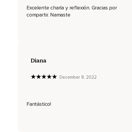
Excelente charla y reflexión. Gracias por
Una poderosa lección de Eckhart Tolle nos dice,
compartir. Namaste
El momento presente es todo lo que tienes,
Haz que él sea el foco principal de tu vida.
Practicar la atención plena puede ayudarte a mejorar tu aut
presente le quitas energía al ego para seguir construyendo 
Cuando tú estás en el hoy,
Diana
En el ahora,
Muchas de las creencias negativas que tienes de ti mismo c
December 8, 2022
Esto pasa porque,
Al vivir el presente,
Fantástico!
Dejas de trasladar tu pensamiento al futuro para comprobar 
¿Qué significa esto?
Que dejas de sabotearte a ti mismo y de materializar un des