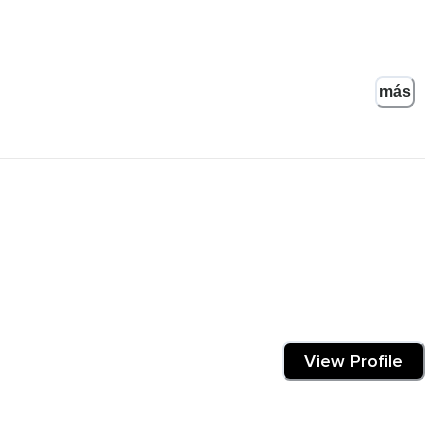
vo?
más
e?
s de un curso de milagros y Eckhart Tolle.
ra que hacer amigos sea una experiencia agradable y
a del mundo que proviene del miedo y la desconfianza.
iones falsas comienzan a llegar oportunidades para que el mundo
View Profile
personas no tengan deseos de conocerte o compartir contigo.