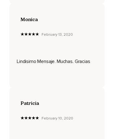
Usted será una persona positiva,
Alegre y gozosa,
Monica
Y atraerá a otras personas alegres y positivas.
Nuestros pensamientos también afectan nuestras
February 13, 2020
emociones.
No sentimos exactamente cómo estamos pensando.
Lindisimo Mensaje. Muchas. Gracias
Nunca estará alegre si primero no tiene pensamientos
alegres.
De la misma manera,
Es imposible permanecer desanimado a menos que primero
haya tenido pensamientos de desánimo.
Patricia
Una gran parte del éxito o fracaso en la vida comienza en
nuestra mente y es influida por lo que nos permitimos
February 10, 2020
pensar.
Aunque muchas personas no lo saben,