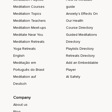
Cualquiera puede estar desanimado y deprimido
Meditation Courses
guide
temporalmente.
Meditation Topics
Anxiety's Effects On
La vida es difícil y en ocasiones nos afecta.
Meditation Teachers
Our Health
A todos nos tumba de vez en cuando,
Meditation Meet-ups
Course Directory
Pero no necesita quedarse abajo.
Meditate Near You
Guided Meditations
Meditation Retreats
Directory
Si usted está deprimido,
Yoga Retreats
Playlists Directory
Tiene que entender que nadie le está obligando a estar
English
Retreats Directory
deprimido.
Meditação em
Add an Embeddable
Si usted no está contento,
Português do Brasil
Player
Nadie le está obligando a estar infeliz.
Meditation auf
AI Safety
Si usted está negativo y tiene una mala actitud,
Deutsch
Nadie le está forzando a estar aburrido,
Company
A no cooperar,
About us
Ser sarcástico o malhumorado.
Blog