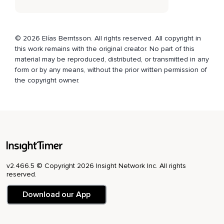
Es cierto que su mente es como una computadora gigante,
Ya que su cerebro guarda cada pensamiento que jamás
haya tenido.
© 2026 Elías Berntsson. All rights reserved. All copyright in
this work remains with the original creator. No part of this
Eso puede producir ánimo si está buscando las llaves de su
material may be reproduced, distributed, or transmitted in any
coche,
form or by any means, without the prior written permission of
Pero no son noticias tan buenas cuando considera la
the copyright owner.
cantidad de obscenidad,
Malas palabras,
Ideas mundanas y toda clase de negatividad que nos asalta
cada día de nuestra vida.
Sin embargo,
v2.466.5 © Copyright 2026 Insight Network Inc. All rights
El hecho de que un pensamiento destructivo esté guardado
reserved.
en su computadora mental no es para decir que debe
hacerlo funcionar en la pantalla principal de su mente.
Download our App
Si comete ese error y se encuentra meditando en él,