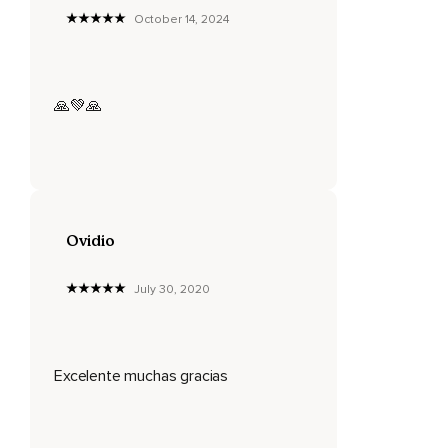
Sino también con los pensamientos.
October 14, 2024
Si medita en pensamientos deprimentes,
Vivirá una vida deprimida.
🙏💚🙏
Si de continuo se deja llevar por pensamientos negativos,
Usted siempre será atraído a personas,
Actividades,
Filosofías y estilos de vida negativos.
Ovidio
Su vida siempre seguirá a sus pensamientos.
July 30, 2020
Funcionamos casi como un imán,
Atrayendo aquello que siempre está en nuestros
pensamientos.
Excelente muchas gracias
Si constantemente está pensando en cosas positivas,
Alegres y gozosas,