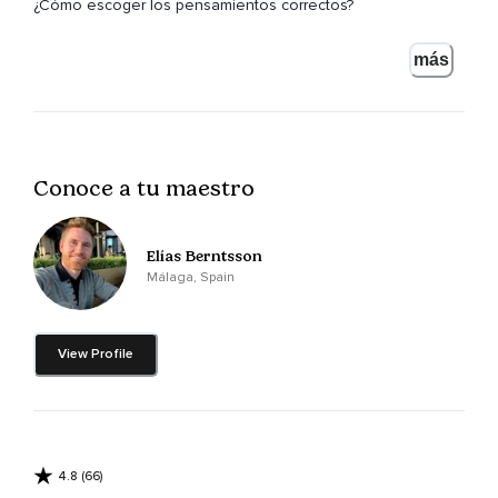
¿Cómo escoger los pensamientos correctos?
Una guerra se desata a su alrededor,
más
Sin embargo,
Sorprendentemente,
Usted no se ha dado cuenta de ella.
Conoce a tu maestro
La lucha no es por algún terreno o por los recursos
naturales como gas,
Elías Berntsson
Petróleo,
Málaga, Spain
Oro o agua.
El premio a ganar en esta guerra tiene mucho más valor que
View Profile
eso.
La batalla es por su mente.
El tercer paso que usted debe tomar si quiere vivir a su
pleno potencial es descubrir el poder de sus pensamientos
4.8 (66)
y palabras.