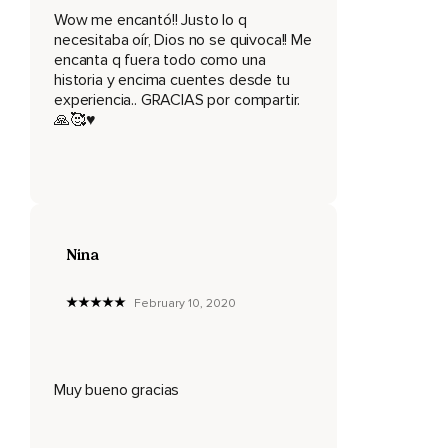
Nosotros podemos escoger nuestros pensamientos.
Wow me encantó!! Justo lo q
necesitaba oír, Dios no se quivoca!! Me
Ninguna persona puede hacernos tener un pensamiento
encanta q fuera todo como una
sobre algo.
historia y encima cuentes desde tu
experiencia.. GRACIAS por compartir.
Dios no lo hará y el enemigo no puede hacerlo.
🙏🥰♥️
Usted decide cuáles son las cosas que fomentará en su
mente.
El hecho de que el enemigo haya sembrado un
pensamiento negativo,
De desánimo,
Nina
No es para decir que usted tiene que regar aquella semilla,
February 10, 2020
Nutrirla,
Cuidarla y ayudarla a crecer.
Muy bueno gracias
No.
Usted puede decidir tirarla y desecharla de su mente.