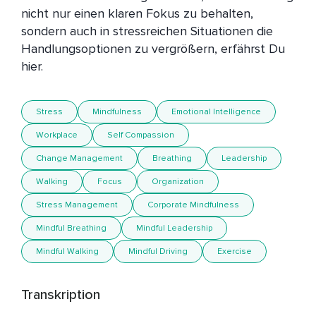
nicht nur einen klaren Fokus zu behalten, 
sondern auch in stressreichen Situationen die 
Handlungsoptionen zu vergrößern, erfährst Du 
hier.
Stress
Mindfulness
Emotional Intelligence
Workplace
Self Compassion
Change Management
Breathing
Leadership
Walking
Focus
Organization
Stress Management
Corporate Mindfulness
Mindful Breathing
Mindful Leadership
Mindful Walking
Mindful Driving
Exercise
Transkription