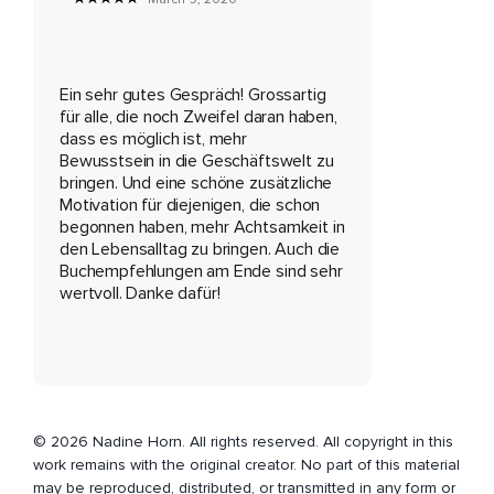
Er spricht über seine Überzeugungen und berichtet von
entspannten Erfahrungen,
Die er seit Beginn an macht.
Ein sehr gutes Gespräch! Grossartig
Viel Freude beim Zuhören.
für alle, die noch Zweifel daran haben,
dass es möglich ist, mehr
Heute begrüße ich den Nils Behlig bei mir im Podcast.
Bewusstsein in die Geschäftswelt zu
bringen. Und eine schöne zusätzliche
Schön,
Motivation für diejenigen, die schon
begonnen haben, mehr Achtsamkeit in
Dass du da bist.
den Lebensalltag zu bringen. Auch die
Wir haben uns ja kennengelernt letztes Jahr bei der Mind,
Buchempfehlungen am Ende sind sehr
wertvoll. Danke dafür!
Bei der Mind-Conference und wir waren da zusammen in
den Workshops mit Peter Bostelmann und auch Paul Kotis,
Die so ein bisschen ja aus ihrer Erfahrung berichtet haben,
Wie es funktioniert mit dem Thema Achtsamkeit im
Unternehmen.
© 2026 Nadine Horn. All rights reserved. All copyright in this
work remains with the original creator. No part of this material
Und da hast du mir erzählt,
may be reproduced, distributed, or transmitted in any form or