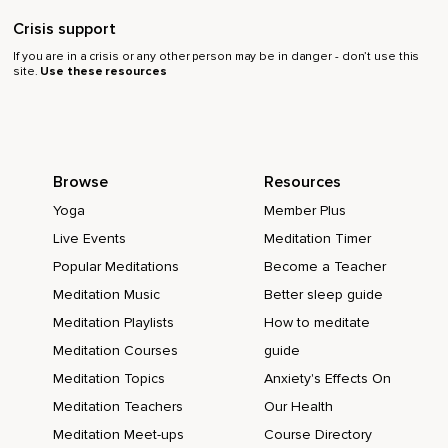
Ja,
Crisis support
If you are in a crisis or any other person may be in danger - don’t use this
Nils Behlig heiße ich,
site.
Use these resources
Bin bei der Firma RATIONAL.
Wir sind ein mittelständisches Unternehmen und stellen
Kombidämpfer für Profiküchen her und sitzen in Landsberg
am Lech.
Browse
Resources
Und ich glaube,
Yoga
Member Plus
Live Events
Meditation Timer
Wenn es einen Ort gibt,
Popular Meditations
Become a Teacher
Wo man das eigentlich nicht erwarten würde,
Meditation Music
Better sleep guide
Dass man das Thema Achtsamkeit und alles,
Meditation Playlists
How to meditate
Was damit zu tun hat,
Meditation Courses
guide
Meditation Topics
Anxiety's Effects On
Irgendwie vorantreiben könnte,
Meditation Teachers
Our Health
Dann ist es wahrscheinlich so das Bild eines bayerischen
Meditation Meet-ups
Course Directory
Mittelstandsunternehmen,