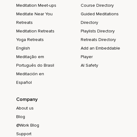
Handfläche.
Meditation Meet-ups
Course Directory
Handrücken.
Meditate Near You
Guided Meditations
Retreats
Directory
Handgelenk.
Meditation Retreats
Playlists Directory
Rechter Unterarm.
Yoga Retreats
Retreats Directory
Ellenbogen.
English
Add an Embeddable
Ellenbeuge.
Meditação em
Player
Português do Brasil
AI Safety
Oberarm.
Meditación en
Rechte Schulter.
Español
Achselhöhle.
Company
Die rechte Seite deines Oberkörpers.
About us
Taille.
Blog
Hüfte.
@Work Blog
Rechter Oberschenkel.
Support