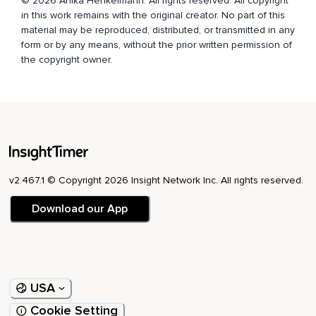
© 2026 Anika Henkelmann. All rights reserved. All copyright
in this work remains with the original creator. No part of this
Ein Satz,
material may be reproduced, distributed, or transmitted in any
form or by any means, without the prior written permission of
Der dir Kraft gibt und dich darin bestärkt,
the copyright owner.
Ein gewünschtes Ziel zu erreichen.
Achte darauf,
Dass der Satz positiv und in der Jetzt-Form formuliert ist.
So ein Satz kann beispielsweise lauten,
Ich spüre tiefes Vertrauen in mir.
v2.467.1 © Copyright 2026 Insight Network Inc. All rights reserved.
Oder,
Download our App
Ich bin ganz ruhig und entspannt.
Oder,
Ich glaube an mich und meine Fähigkeiten.
USA
Bilde dir jetzt deinen ganz eigenen Satz und wiederhole
diesen dann dreimal in Gedanken.
Cookie Setting