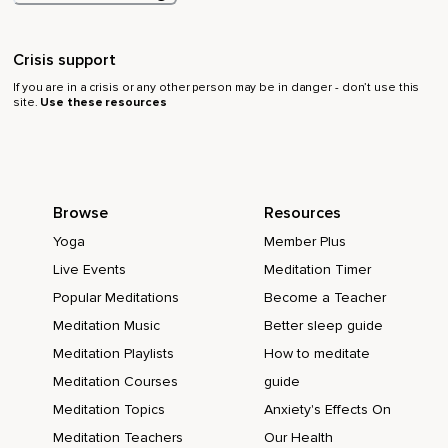
Und nun werde ich dich mit deiner Aufmerksamkeit zügig von
Körperteil zu Körperteil führen.
Crisis support
Wiederhole gerne jeweils in Gedanken das von mir
If you are in a crisis or any other person may be in danger - don’t use this
gesprochene Wort und konzentriere dich ganz bewusst auf
site.
Use these resources
diesen einen Körperteil.
Ganz entspannt und ohne Anstrengung.
Höre einfach auf meine Stimme und lasse dich voll und ganz
Browse
Resources
darauf ein.
Yoga
Member Plus
Lege deinen Fokus auf deine rechte Körperhälfte.
Live Events
Meditation Timer
Rechter Daumen.
Popular Meditations
Become a Teacher
Zeigefinger.
Meditation Music
Better sleep guide
Mittelfinger.
Meditation Playlists
How to meditate
Meditation Courses
guide
Ringfinger.
Meditation Topics
Anxiety's Effects On
Kleiner Finger.
Meditation Teachers
Our Health