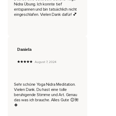
Nidra Übung. Ich konnte tief
Ich werde dich nun Schritt für Schritt durch verschiedene
entspannen und bin tatsächlich nicht
Übungen leiten und du darfst dich einfach voll und ganz
eingeschlafen. Vielen Dank dafür! 💕
darauf einlassen,
Ohne Erwartungen und ohne Druck.
Sei einfach der Beobachter,
Der passive Zuschauer von allem,
Daniela
Was sich dir zeigen wird.
Nimm alles wahr,
August 7, 2024
Ohne es zu bewerten.
Und nun lege als erstes deinen Fokus auf deinen gesamten
Sehr schöne Yoga Nidra Meditation.
Körper.
Vielen Dank. Du hast eine tolle
Spüre,
beruhigende Stimme und Art. Genau
das was ich brauche. Alles Gute 😊🌺
Wie du hier gerade auf der Unterlage liegst.
🍀
Nimm wahr,