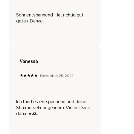
Die nah an deinen Ohren wahrzunehmen.
Nun stelle dir vor deinem inneren Auge den Raum vor,
Sehr entspannend. Hat richtig gut
getan. Danke
In dem du dich gerade befindest.
Die Wände,
Die Decke,
Den Boden,
Vanessa
Fenster,
November 25, 2022
Die Tür,
Die Möbel.
Und sieh auch dich,
Ich fand es entspannend und deine
Stimme sehr angenehm. Vielen Dank
Wie du jetzt gerade in diesem Raum liegst.
dafür ☀️🙏.
Nimm jetzt deinen gesamten Körper wahr.
Spüre,