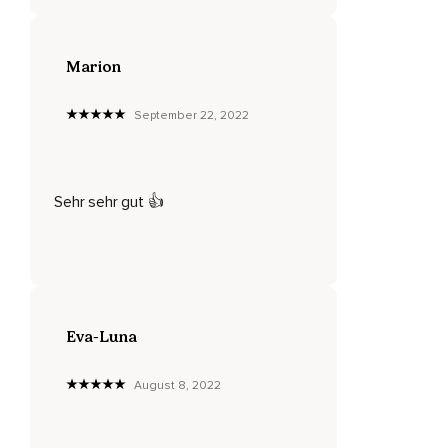
Wie du hier gerade auf der Unterlage liegst.
Nimm die Berührungspunkte wahr.
Marion
Dein Körper ist ganz ruhig,
September 22, 2022
Ganz unbeweglich.
Nimm wahr,
Wie dein Körper eigenständig ein- und ausatmet,
Sehr sehr gut 👍
Ohne dass du etwas dafür tun musst.
Sei einfach nur der Beobachter deines Atems.
Und nun atme dreimal ganz tief durch die Nase ein und aus
und sage dir in Gedanken bei jedem Ausatmen,
Eva-Luna
Ich bin entspannt.
August 8, 2022
Spüre,
Wie bei jedem Ausatmen eine große Welle der Entspannung
und des Wohlbefindens vom Kopf bis zu den Füßen durch