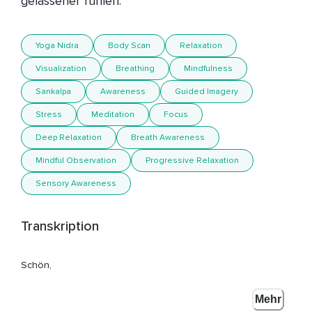
gelassener fühlen.
Yoga Nidra
Body Scan
Relaxation
Visualization
Breathing
Mindfulness
Sankalpa
Awareness
Guided Imagery
Stress
Meditation
Focus
Deep Relaxation
Breath Awareness
Mindful Observation
Progressive Relaxation
Sensory Awareness
Transkription
Schön,
Dass du hier bist zum Yoga Nidra zur Tiefenentspannung.
Mehr