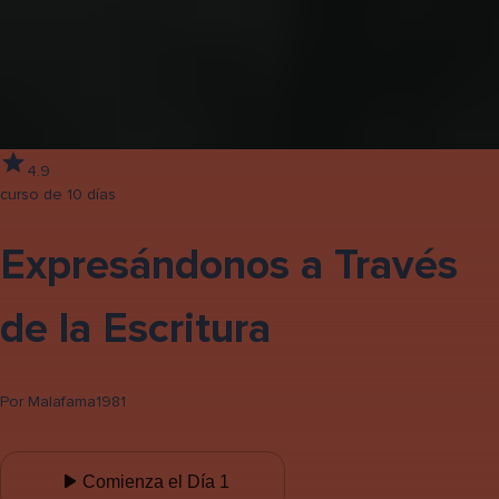
4.9
curso de 10 días
Expresándonos a Través
de la Escritura
Por
Malafama1981
Comienza el Día 1