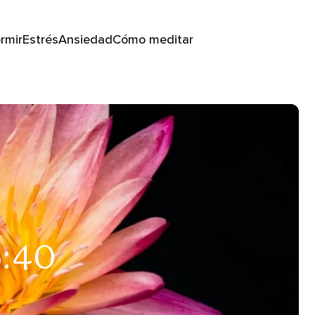
rmir
Estrés
Ansiedad
Cómo meditar
5:40