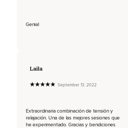
En uno,
Dos,
Genial
Tres.
Aprieta con fuerza.
Suelta.
Te sientes liberado,
¿verdad?
Laila
Notas esa sensación que va recorriendo tu cuerpo de bienes
September 13, 2022
A ti misma.
Ahora hacemos lo mismo con la pierna derecha.
Pon en tensión.
Extraordinaria combinación de tensión y
En uno,
relajación. Una de las mejores sesiones que
he experimentado. Gracias y bendiciones
Dos,