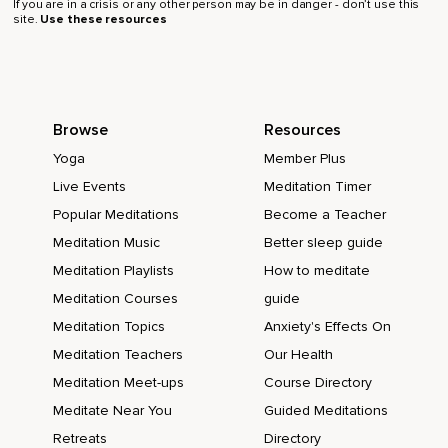
If you are in a crisis or any other person may be in danger - don’t use this
la ola los pierdes de vista,
site.
Use these resources
No importa si eran pensamientos agradables o tristes,
Simplemente acéptalos y deja que se vayan,
Que se conviertan en espuma de mar,
Browse
Resources
Relájate y vive el momento actual y si un pensamiento entra
Yoga
Member Plus
en tu mente ponlo en una ola y observa como al tocar la
Live Events
Meditation Timer
arena se convierte en espuma y lo pierdes de vista,
Popular Meditations
Become a Teacher
Recuerda que todos los pensamientos son así,
Meditation Music
Better sleep guide
Vienen y van,
Meditation Playlists
How to meditate
Meditation Courses
guide
Vienen,
Meditation Topics
Anxiety's Effects On
No son eternos,
Meditation Teachers
Our Health
Cuando necesites liberarte de miedos y preocupaciones
Meditation Meet-ups
Course Directory
imagínate en tu playa con los pensamientos sobre las olas
Meditate Near You
Guided Meditations
dejando que se vayan convertidos en espuma,
Retreats
Directory
Para terminar quiero que repitas conmigo unas afirmaciones