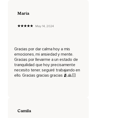
Siente tus párpados y nota cómo se va la tensión de tus
ojos,
Maria
Libera la tensión que acumulas en el entrecejo,
May 14, 2024
Si está arrugado distiéndelo y libera todo el estrés,
Quiero que abras ligeramente la boca liberando la tensión
de la mandíbula,
Gracias por dar calma hoy a mis
Ahora centra tu atención en los hombros y en los brazos y
emociones, mi ansiedad y mente.
en los codos y en los antebrazos y ahora en las muñecas,
Gracias por llevarme a un estado de
tranquilidad que hoy precisamente
Siente tus manos y las palmas y los dedos,
necesito tener, seguiré trabajando en
ello. Gracias gracias gracias 🫂🙏🏻
Siente los pulgares,
Sienta las sensaciones que puedas experimentar en ellas
sin juzgarlas,
Relájate,
Ahora,
Camila