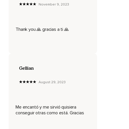
Como desprende una energía vibratoria y luminosa,
November 9, 2023
Siente todo ese poder que fluye a través de ti,
Que nace en ti,
Thank you 🙏 gracias a ti 🙏
Céntrate en tu campo de energía,
Nota como se forman tus sentimientos y emociones,
Como se forman y como se van,
Imagina como la tensión,
Gellian
El miedo y el estrés se disuelven,
Déjate llevar,
August 29, 2023
Déjate llevar,
Déjate llevar,
Me encantó y me sirvió quisiera
conseguir otras como está. Gracias
Ahora quiero que te imagines sentado en una playa,
En un cálido día de verano,