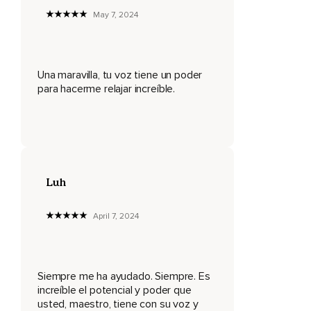
Ahora presta atención a la parte superior de la espalda,
May 7, 2024
Ve bajando y presta atención a la parte inferior de la
espalda,
A la cintura,
Una maravilla, tu voz tiene un poder
para hacerme relajar increíble.
A las caderas,
Concéntrate en mi voz y sigue bajando por tu cuerpo,
Céntrate ahora en tus muslos,
Quiero que bajes tu atención hasta tus rodillas,
Luh
Tus pantorrillas,
Espinillas,
April 7, 2024
Tobillos,
Pies,
Siempre me ha ayudado. Siempre. Es
Talones,
increíble el potencial y poder que
usted, maestro, tiene con su voz y
Dedos de los pies,