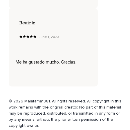
Una arena fina y templada te rodea,
Una agradable brisa marina te envuelve,
Beatriz
Disfrutas de unas vistas insuperables,
Estás a salvo,
June 1, 2023
Déjate llevar,
Este es un lugar mágico en el que te sientes en paz,
Me ha gustado mucho. Gracias.
Escuchas el sonido de las olas rompiendo suavemente en
la playa,
Ves el brillo del sol en la superficie del agua y el sonido del
mar te fascina y lleva tu conciencia al momento presente,
Parece que el tiempo se para y al fijarte en esta preciosa
© 2026 Malafama1981. All rights reserved. All copyright in this
playa,
work remains with the original creator. No part of this material
may be reproduced, distributed, or transmitted in any form or
Quiero que te detengas y conectes con un sentimiento de
by any means, without the prior written permission of the
gratitud,
copyright owner.
Piensa en tus bendiciones ahora,