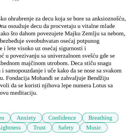
o ohrabrenje za decu koja se bore sa anksioznošću,  
a osnažuje decu da procvetaju u vitalne mlade 
tako što dahom povezujete Majku Zemlju sa nebom, 
 obezbeđuje sveobuhvatan osećaj potpunog 
i lete visoko uz osećaj sigurnosti i 
ć u povezivanju sa univerzalnom svešću gde se 
bezbednom majčinom utrobom. Deca stiču snagu 
 i samopouzdanje i uče kako da se nose sa svakom 
u. Fondacija Mohanđi se zahvaljuje Bendžiju 
oli da se koristi njihova lepe numera Lotus sa 
ovu meditaciju.
en
Anxiety
Confidence
Breathing
ightness
Trust
Safety
Music