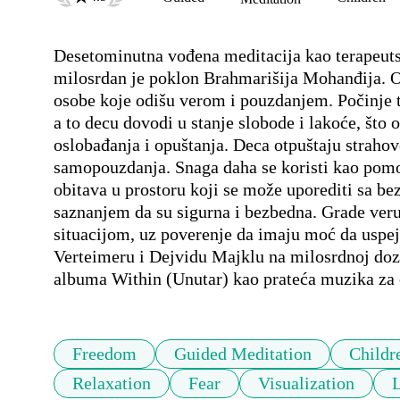
Desetominutna vođena meditacija kao terapeutsk
milosrdan je poklon Brahmarišija Mohanđija. On
osobe koje odišu verom i pouzdanjem. Počinje 
a to decu dovodi u stanje slobode i lakoće, što
oslobađanja i opuštanja. Deca otpuštaju strahove 
samopouzdanja. Snaga daha se koristi kao pomo
obitava u prostoru koji se može uporediti sa 
saznanjem da su sigurna i bezbedna. Grade veru
situacijom, uz poverenje da imaju moć da uspej
Verteimeru i Dejvidu Majklu na milosrdnoj dozv
albuma Within (Unutar) kao prateća muzika za 
Freedom
Guided Meditation
Childr
Relaxation
Fear
Visualization
L