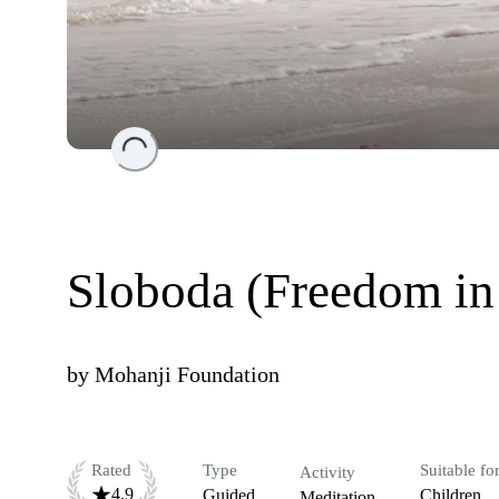
Loading...
Sloboda (Freedom in
by
Mohanji Foundation
Rated
Type
Suitable fo
Activity
4.9
Guided
Children
Meditation