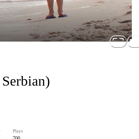
 Serbian)
r
Plays
700