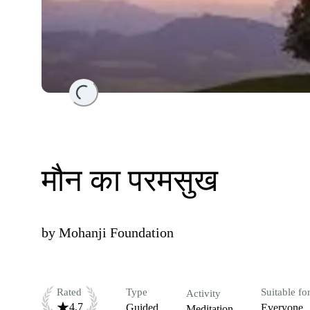
Loading...
मौन का परमसुख
by
Mohanji Foundation
Rated
Type
Suitable fo
Activity
4.7
Guided
Everyone
Meditation