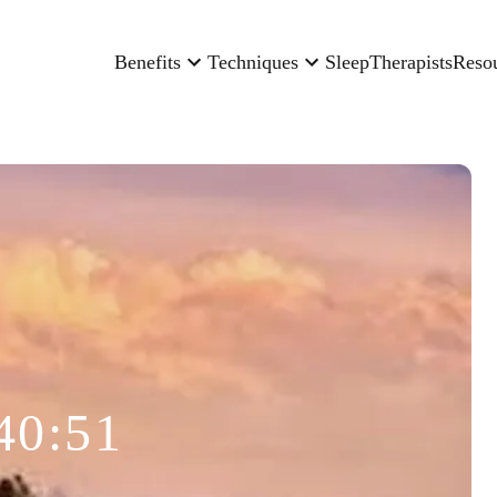
Benefits
Techniques
Sleep
Therapists
Reso
40:51