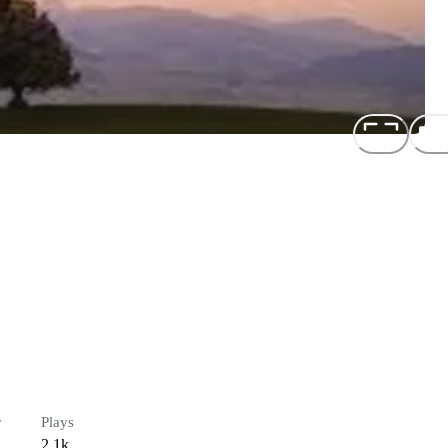
r
Plays
2.1k