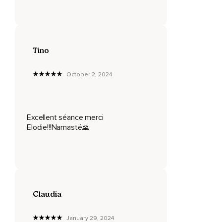
Dernière fois,
Inspirez profondément par le nez,
Tino
Retenez votre inspiration.
Un,
October 2, 2024
Deux,
Trois,
Excellent séance merci
Puis expirez par la bouche et détendez tout votre corps.
Elodie!!!Namasté🙏
Revenez maintenant à une respiration normale.
Vous êtes en sécurité.
Vous n'avez nulle part où aller.
Vous n'avez rien à faire.
Claudia
Écoutez simplement et permettez à votre conscience de
voyager à travers votre corps dans un voyage de
January 29, 2024