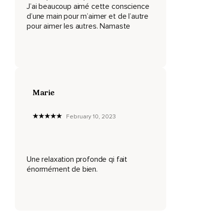
J’ai beaucoup aimé cette conscience
Votre nombril.
d’une main pour m’aimer et de l’autre
pour aimer les autres. Namaste
Détendez votre dos.
Vos omoplates.
Détendez le bras droit.
De votre épaule droite à votre main droite.
Marie
Détendez les doigts de votre main droite.
La paume de votre main droite.
February 10, 2023
Le dos de votre main droite.
Détendez votre poignet.
Une relaxation profonde qi fait
énormément de bien.
Votre coude.
Votre épaule droite.
Détendez votre bras gauche.
De l'épaule gauche à votre main gauche.