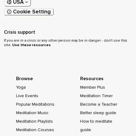
USA
Votre genou.
Cookie Setting
Votre cuisse droite.
Détendez votre hanche droite.
Crisis support
Détendez votre jambe gauche.
If you are in a crisis or any other person may be in danger - don’t use this
De la hanche à vos orteils.
site.
Use these resources
Détendez la plante de votre pied gauche.
Le dessus de votre pied.
Détendez votre cheville.
Browse
Resources
Votre jambe gauche.
Yoga
Member Plus
Live Events
Meditation Timer
Votre genou.
Popular Meditations
Become a Teacher
Votre cuisse.
Meditation Music
Better sleep guide
Détendez votre hanche gauche.
Meditation Playlists
How to meditate
Détendez toute votre jambe droite.
Meditation Courses
guide