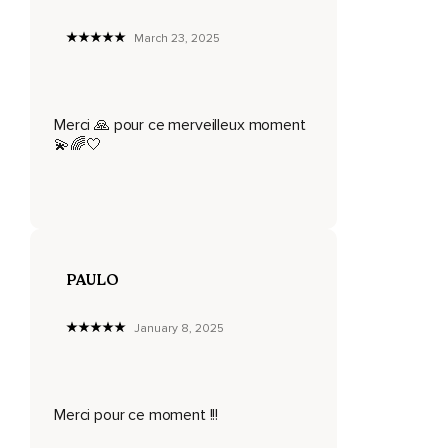
Permettez-vous simplement d'être et de recevoir et laissez
March 23, 2025
le passé derrière vous.
Inspirez profondément par le nez et retenez votre
inspiration.
Merci 🙏 pour ce merveilleux moment
Deux,
💫🌈🤍
Trois,
Puis expirez par la bouche.
Inspirez de nouveau profondément par le nez,
Retenez votre inspiration.
PAULO
Un,
January 8, 2025
Deux,
Trois,
Et expirez par la bouche.
Merci pour ce moment !!!
Pour libérer toute tension externe et interne.