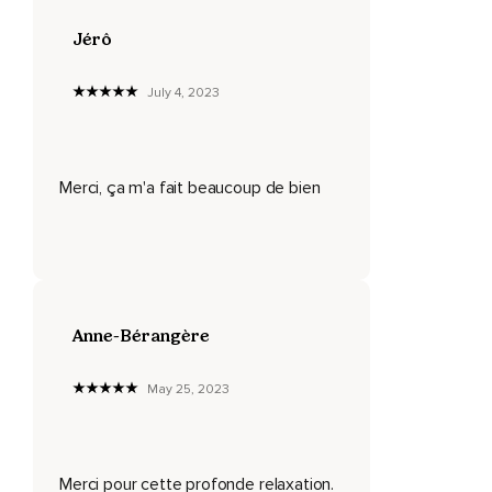
Détendez votre nez.
Jérô
Votre joue droite.
July 4, 2023
Votre joue gauche.
Détendez votre lèvre supérieure et votre lèvre inférieure.
Détendez votre menton.
Merci, ça m'a fait beaucoup de bien
Votre mâchoire.
Votre gorge.
Détendez votre torse.
Votre clavicule droite.
Anne-Bérangère
Votre clavicule gauche.
May 25, 2023
Détendez le côté droit de votre poitrine.
Le côté gauche de votre poitrine.
Merci pour cette profonde relaxation.
Détendez votre abdomen.