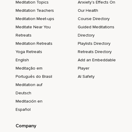
Meditation Topics
Anxiety's Effects On
Toute votre jambe gauche.
Meditation Teachers
Our Health
Détendez tout le bras droit.
Meditation Meet-ups
Course Directory
Tout le bras gauche.
Meditate Near You
Guided Meditations
Détendez tout votre visage.
Retreats
Directory
Meditation Retreats
Playlists Directory
Toute votre tête.
Yoga Retreats
Retreats Directory
Détendez tout votre corps.
English
Add an Embeddable
Tout votre corps.
Meditação em
Player
Détendez-vous.
Português do Brasil
AI Safety
Meditation auf
Et relâchez tout.
Deutsch
Maintenant reprenez conscience de votre respiration.
Meditación en
En inspirant,
Español
Imaginez une nouvelle vague dans tout votre corps qui
apporte un sentiment de calme à chaque cellule.
Company