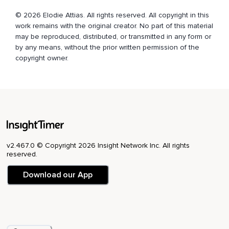
© 2026 Elodie Attias. All rights reserved. All copyright in this
Détendez vos doigts de votre main gauche.
work remains with the original creator. No part of this material
La paume de votre main.
may be reproduced, distributed, or transmitted in any form or
by any means, without the prior written permission of the
Le dos de votre main.
copyright owner.
Votre poignet gauche.
Votre coude.
Votre épaule gauche.
Détendez votre jambe droite.
De la hanche à vos orteils.
v2.467.0 © Copyright 2026 Insight Network Inc. All rights
reserved.
Détendez la plante de votre pied droit.
Download our App
Le dessus de votre pied droit.
Détendez votre cheville.
Votre jambe droite.