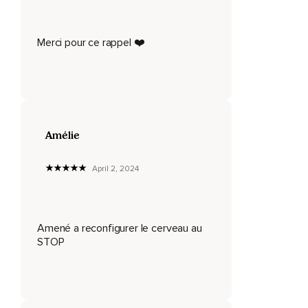
Comment ne pas partir dans nos pensées ?
Entendez ce son,
Merci pour ce rappel ❤️
Mais ne l'écoutez pas.
Celui-ci aussi,
Mais n'y restez pas.
Êtes-vous là ?
Amélie
Stop !
April 2, 2024
Choisissez de revenir un instant.
Passez d'un son à l'autre,
D'un objet à l'autre.
Amené a reconfigurer le cerveau au
STOP
Passez d'un son à l'autre,
D'un objet à l'autre.
Passez d'un son à l'autre,