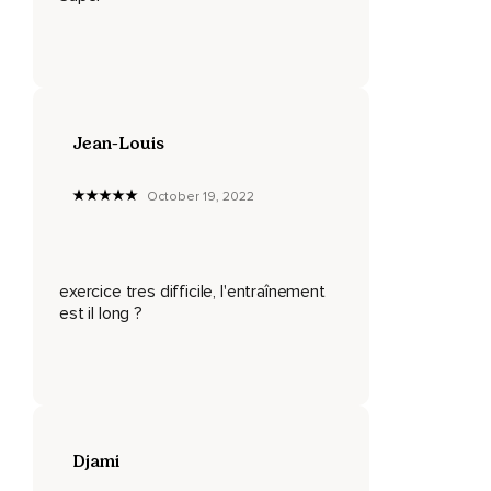
Devant vous,
C'est tout.
Revenez.
Jean-Louis
Ne donnez pas l'occasion à vos pensées de se développer
en un sujet,
October 19, 2022
Parce que cela se terminera en plainte,
En critique et en souffrance.
Revenez.
exercice tres difficile, l'entraînement
est il long ?
Observez la pensée sans rester dessus.
Faites le choix de ne pas l'écouter si vous vous en allez
dans vos pensées.
Alors,
Stop !
Djami