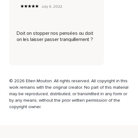
C'est l'alarme.
July 6, 2022
Choisissez de revenir inlassablement d'un son à un autre,
À un autre,
Doit on stopper nos pensées ou doit
D'un objet à l'autre,
on les laisser passer tranquillement ?
Puis à l'autre,
Puis à l'autre,
Puis à l'autre,
Sans cesse,
© 2026 Ellen Mouton. All rights reserved. All copyright in this
work remains with the original creator. No part of this material
Sans imprimer,
may be reproduced, distributed, or transmitted in any form or
Sans se demander,
by any means, without the prior written permission of the
copyright owner.
Sans penser.
Inlassablement.
Faites cet exercice plusieurs fois par jour.