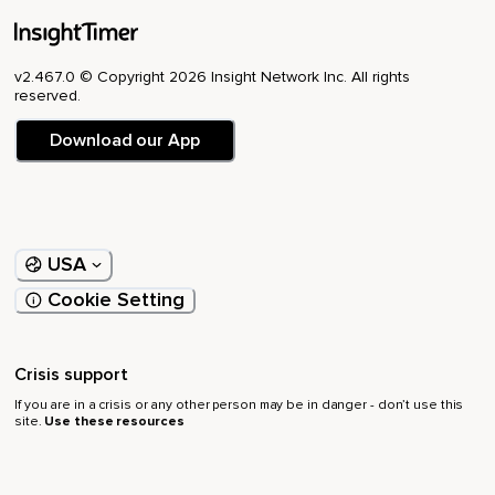
Devenez maître de vos pensées,
Car votre bonheur et votre bien-être dépendent de leur
qualité.
v2.467.0 © Copyright 2026 Insight Network Inc. All rights
reserved.
Allez-y,
Download our App
Seul.
Lorsque vous aurez terminé,
Ouvrez les yeux.
USA
Comme toujours,
Cookie Setting
Du fond du cœur,
Merci.
Crisis support
Namasté.
If you are in a crisis or any other person may be in danger - don’t use this
site.
Use these resources