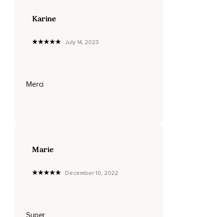
D'un objet à l'autre,
Karine
Puis à l'autre,
July 14, 2023
Puis à l'autre,
Puis à l'autre,
Puis à l'autre,
Merci
Puis au son,
Puis à un autre,
Sans cesse,
Sans rester.
Marie
Pas de nom,
December 10, 2022
Pas d'étiquette,
Juste quelque chose.
Là,
Super