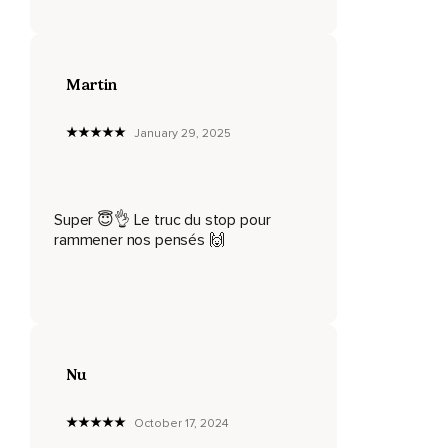
Apprenez à décider de ne pas la laisser se développer en
souffrance.
Stop !
Martin
Stop est l'alarme que vous lancez à votre cerveau.
January 29, 2025
Stop,
C'est pour vous reprogrammer à ne pas vous impliquer dans
l'histoire dans votre tête.
Super 😇👌 Le truc du stop pour
Stop,
rammener nos pensés 🙌
C'est avoir le courage de vous dire que suivre vos pensées
n'aide pas à la résolution de vos problèmes.
L'inspiration,
Elle,
Nu
Vous aidera.
October 17, 2024
Stop !