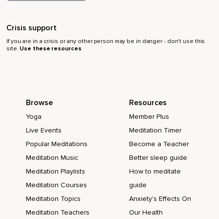
Seguro que tu mente se distrae en algún momento.
Crisis support
Está bien,
If you are in a crisis or any other person may be in danger - don’t use this
No pasa nada.
site.
Use these resources
Vuelve al último número que recuerdes.
40.
Tu mente se pierde agradablemente entre los números.
Browse
Resources
Tu mente se pierde sin ninguna dirección,
Yoga
Member Plus
Live Events
Meditation Timer
Pero sientes como va hacia abajo,
Popular Meditations
Become a Teacher
Más profundo con cada número que cuentas.
Meditation Music
Better sleep guide
Concéntrate en cada número,
Meditation Playlists
How to meditate
Que te acerca más y más al sueño.
Meditation Courses
guide
Meditation Topics
Anxiety's Effects On
Si pierdes la cuenta,
Meditation Teachers
Our Health
Recupera el último número que recuerdes.