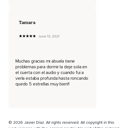
En paz,
Seguro.
Tamara
42.
June 13, 2021
Céntrate sólo en los números.
Deja que los pensamientos vengan y vayan libremente.
41.
Muchas gracias mi abuela tiene
problemas para dormir la deje sola en
Profundamente relajado.
el cuerta con el audio y cuando fui a
Más y más profundamente.
verla estaba profunda hasta roncando
quedo 5 estrellas muy bien!!
Observa los números en tu mente,
Contando lentamente para dormir.
40.
Continúa la cuenta atrás por tu cuenta,
© 2026 Javier Díaz. All rights reserved. All copyright in this
Concentrándote tan sólo en los números.