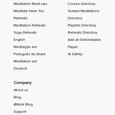
Meditation Meet-ups
Course Directory
No pasa nada.
Meditate Near You
Guided Meditations
También puedes volver al 50 si así lo deseas.
Retreats
Directory
Meditation Retreats
Playlists Directory
Calmado.
Yoga Retreats
Retreats Directory
Relajado.
English
Add an Embeddable
Tranquilo.
Meditação em
Player
Continúa la cuenta regresiva hasta el final.
Português do Brasil
AI Safety
Meditation auf
Hasta cero.
Deutsch
Ahora ya puedes dormir.
Duerme.
Company
Duerme.
About us
Blog
@Work Blog
Support