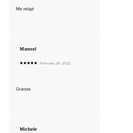
Vamos a empezar desde el número 50.
Me relajé
Inhala y cuenta en silencio 50.
Imagina el número 50 y exhala teniendo el número 50 en la
mente.
Imagínate ahora el número 49.
Manuel
Inspira con el número 49 en tu mente y exhala contando
también 49.
February 26, 2022
48.
Observa el número 48 en tu mente.
Centra toda tu atención en el 48.
Gracias
47.
Es posible que te sientas más relajado,
Incluso con sueño.
Concéntrate en el 47.
Michele