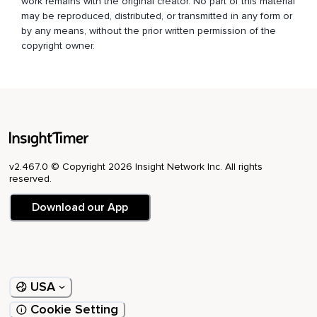
work remains with the original creator. No part of this material
may be reproduced, distributed, or transmitted in any form or
Si en algún momento pierdes la cuenta,
by any means, without the prior written permission of the
copyright owner.
No te preocupes.
Empieza desde el 50 o desde el último número que
recuerdes.
Yo seguiré hablando,
Pero tú sólo concéntrate en contar hacia atrás.
Continúa.
v2.467.0 © Copyright 2026 Insight Network Inc. All rights
reserved.
39.
Download our App
38.
Cada número debe completar un ciclo de respiración.
Inhalas pensando en el 37.
USA
Mantienes un segundo la respiración con el 37 en tu mente.
Cookie Setting
Exhalas pensando en el 37 y saltas al 36.