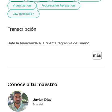
Visualization
Progressive Relaxation
Jaw Relaxation
Transcripción
Date la bienvenida a la cuenta regresiva del sueño.
Con esta relajación conseguirás conciliar el sueño.
más
Si eres constante practicando estos ejercicios cada día,
Tu sueño mejorará más de lo que nunca habrías creído.
Enfocarte en los números te permite engañar a tu mente,
Conoce a tu maestro
Porque la mente siempre,
Siempre está generando pensamientos,
Javier Díaz
Así que en vez de enfrentarnos a ella,
Madrid