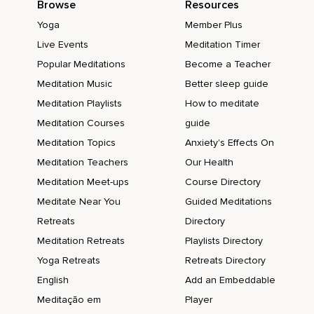
Browse
Resources
Por lo tanto,
Yoga
Member Plus
No es sólo escuchar y olvidar.
Live Events
Meditation Timer
Popular Meditations
Become a Teacher
No es para obtener respuestas,
Meditation Music
Better sleep guide
Sino para pensar.
Meditation Playlists
How to meditate
La verdadera razón de estos podcasts es transmitir la idea
Meditation Courses
guide
de que todos somos únicos.
Meditation Topics
Anxiety's Effects On
Todos tenemos nuestros propios procesos de
Meditation Teachers
Our Health
pensamiento.
Meditation Meet-ups
Course Directory
Tenemos nuestras propias inclinaciones.
Meditate Near You
Guided Meditations
Tenemos nuestras propias tendencias.
Retreats
Directory
Meditation Retreats
Playlists Directory
Tenemos una completa singularidad.
Yoga Retreats
Retreats Directory
¿Qué puedes hacer con esta singularidad?
English
Add an Embeddable
Crear una comprensión única.
Meditação em
Player