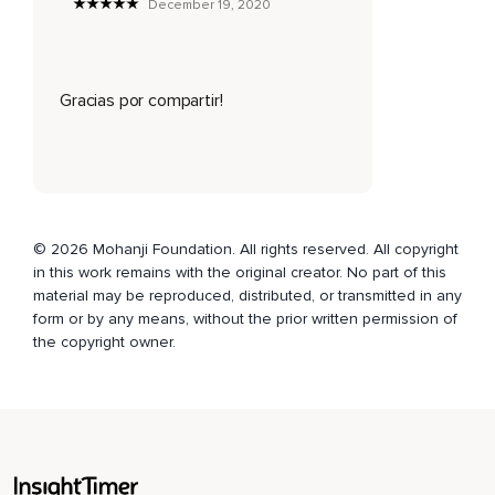
December 19, 2020
Pero no qué ver.
Si yo te digo qué ver,
Gracias por compartir!
Entonces no hay creatividad para ti.
Tu creatividad se atrofia.
Entonces,
Mi trabajo es sólo darte ciertos pensamientos,
© 2026 Mohanji Foundation. All rights reserved. All copyright
Ciertas preguntas que deben madurar en tu propia mente a
in this work remains with the original creator. No part of this
través de discusiones,
material may be reproduced, distributed, or transmitted in any
A través de compartir,
form or by any means, without the prior written permission of
the copyright owner.
A través de hablar de ello,
Para que te transformen.
Esta es mi intención,
No darte tantas ideas.