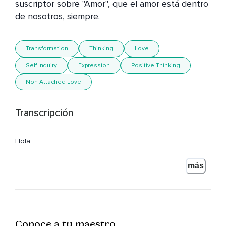
suscriptor sobre "Amor", que el amor está dentro 
de nosotros, siempre.
Transformation
Thinking
Love
Self Inquiry
Expression
Positive Thinking
Non Attached Love
Transcripción
Hola,
Mis queridos amigos.
más
Soy Mohanji.
Bienvenidos al podcast.
Hoy quiero responder una pregunta que me habéis hecho.
Conoce a tu maestro