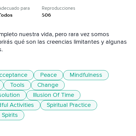
Adecuado para
Reproducciones
Todos
506
mpleto nuestra vida, pero rara vez somos 
rás qué son las creencias limitantes y algunas 
.
cceptance
Peace
Mindfulness
Tools
Change
solution
Illusion Of Time
ful Activities
Spiritual Practice
Spirits