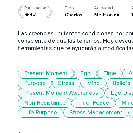
Puntuación
Tipo
Actividad
4.7
Charlas
Meditación
Las creencias limitantes condicionan por co
consciente de que las tenemos. Hoy descubri
herramientas que te ayudarán a modificarlas
Present Moment
Ego
Time
A
Purpose
Stress
Mind
Beliefs
Present Moment Awareness
Ego Dis
Non Resistance
Inner Peace
Mind
Life Purpose
Stress Management