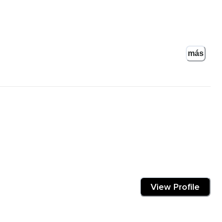
más
os,
View Profile