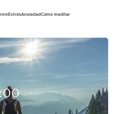
rmir
Estrés
Ansiedad
Cómo meditar
1:00