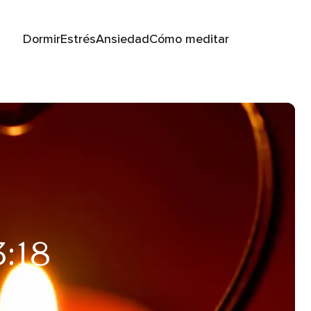
Dormir
Estrés
Ansiedad
Cómo meditar
3:18