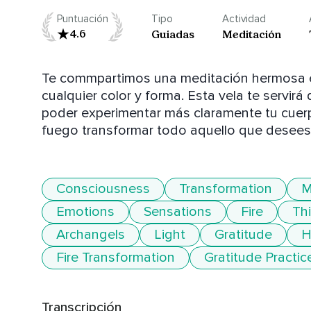
Puntuación
Tipo
Actividad
4.6
Guiadas
Meditación
Te commpartimos una meditación hermosa en
cualquier color y forma. Esta vela te servir
poder experimentar más claramente tu cuerp
fuego transformar todo aquello que desees,
Consciousness
Transformation
M
Emotions
Sensations
Fire
Th
Archangels
Light
Gratitude
H
Fire Transformation
Gratitude Practic
Transcripción