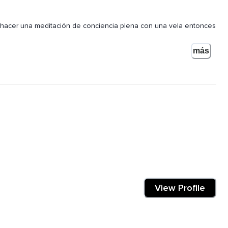
a hacer una meditación de conciencia plena con una vela entonces
más
n cómoda puede ser sentado en una silla con los pies conectados
 tu vela,
dida que va transcurriendo esta meditación,
 donde no sientas dolor en tu cuerpo empieza a inhalar y a
View Profile
alizar la llama de la vela que tienes en frente,