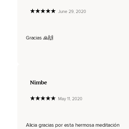
En tu corazón,
June 29, 2020
Empieza a reproducir esa imagen con sus colores,
Movimiento,
Gracias 🙏🙌
Tamaño,
Forma y desde allí,
Desde el centro de tu corazón vas a empezar a repartir esta
Vas a empezar por la parte superior,
Vas a empezar a reproducir esa llama en tus brazos,
Nimbe
Tus manos,
May 11, 2020
Tus hombros,
Subiendo por todo tu pecho,
Garganta,
Alicia gracias por esta hermosa meditación