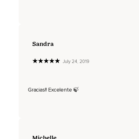
Por tu cuello,
Por tu cabeza,
Tus oídos,
Tu nariz,
Sandra
Tu frente,
Empieza a reproducir,
July 24, 2019
Mientras esta llama se va reproduciendo agradecemos a lo
acompañarte en este proceso de llenar de luz tu cuerpo,
No solamente físico sino mental,
Gracias!! Excelente 🍃
Espiritual y energético,
Agradecemos al arcángel Miguel y al arcángel Jofiel así com
meditación,
Les pedimos su apoyo,
Guía y protección para que puedas llenar cada rincón de tu
Michelle