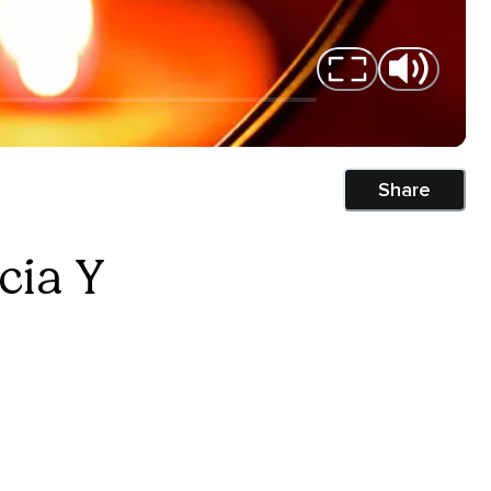
Share
cia Y