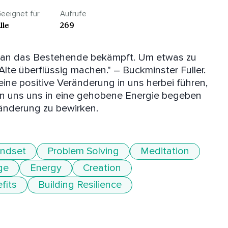
eeignet für
Aufrufe
lle
269
man das Bestehende bekämpft. Um etwas zu 
te überflüssig machen." – Buckminster Fuller. 
ine positive Veränderung in uns herbei führen, 
 uns uns in eine gehobene Energie begeben 
änderung zu bewirken.
ndset
Problem Solving
Meditation
ge
Energy
Creation
fits
Building Resilience