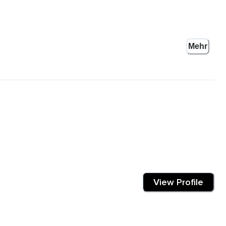
Mehr
eful Self Project.
Impuls,
voll oft so mitten in der Meditation so voll eine Idee oder so vor
View Profile
ssiert und deswegen mache ich es einfach direkt,
 so,