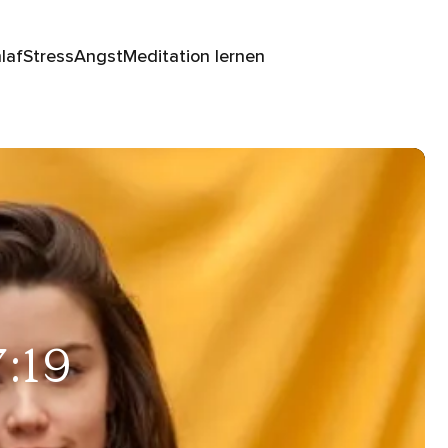
laf
Stress
Angst
Meditation lernen
7:19