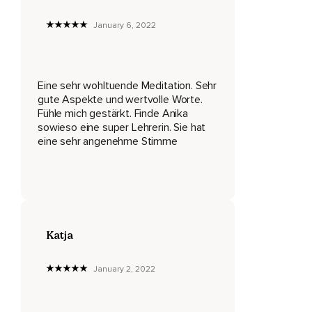
In die Person,
January 6, 2022
Die dich bedingungslos und von ganzem Herzen liebt.
Und als du vollständig in sie eingetaucht bist,
Schaust du nun auf dich selbst.
Eine sehr wohltuende Meditation. Sehr
gute Aspekte und wertvolle Worte.
Du siehst dich durch die Augen dieser Person,
Fühle mich gestärkt. Finde Anika
sowieso eine super Lehrerin. Sie hat
Mit Liebe und Güte,
eine sehr angenehme Stimme
Mit Geduld und Verständnis,
Voller Frieden und ganz ohne Bewertungen.
Du siehst dich durch die Augen der bedingungslosen Liebe
mit deinem ganzen Sein.
Katja
Du schaust in deine wunderschönen Augen,
Du siehst dein liebevolles Gesicht,
January 2, 2022
Du siehst dein Lächeln,