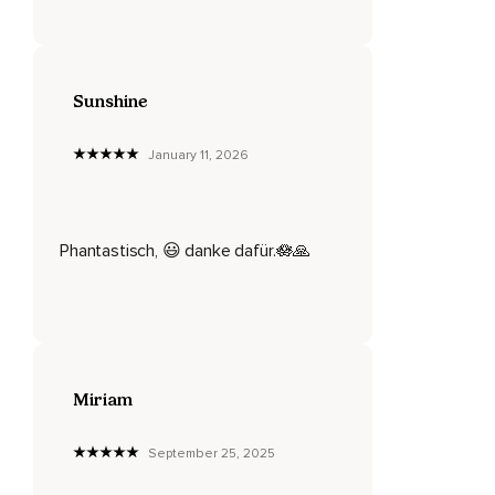
Dass du mit jedem Einatmen ein wunderschönes,
Warmes,
Goldenes Licht einatmest,
Sunshine
Welches durch jede Zelle deines Körpers strömt.
January 11, 2026
Du verteilst dieses herrliche,
Wärmende Licht mit jedem Atemzug in deinem gesamten
Körper.
Phantastisch, 😃 danke dafür.🪷🙏
Dein Körper wird immer entspannter,
Immer wärmer und schwerer,
Bis du überall ein ganz leichtes Kribbeln wahrnimmst.
Atme ein und atme aus.
Miriam
Ein und aus.
September 25, 2025
Du bist ruhig,