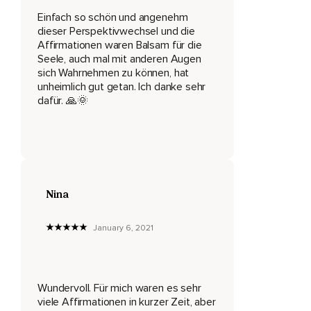
Deinen Hals,
Einfach so schön und angenehm
dieser Perspektivwechsel und die
Deine Arme und Hände,
Affirmationen waren Balsam für die
Deinen Oberkörper und deine Beine.
Seele, auch mal mit anderen Augen
sich Wahrnehmen zu können, hat
Du siehst dich selbst mit all den Details,
unheimlich gut getan. Ich danke sehr
dafür. 🙏🌞
Die dich so einzigartig und liebenswert machen,
Dinge,
Die du selbst vielleicht noch gar nicht an dir wahrgenommen
hast.
Du schaust dich liebevoll an mit dem Wissen,
Nina
Dass du bereits vieles in deinem Leben geschafft hast und
January 6, 2021
unglaublich stolz auf dich sein darfst.
Du siehst einen unendlich wertvollen Menschen mit einem
großen Herzen vor dir.
Wundervoll. Für mich waren es sehr
Du siehst einen Menschen vor dir,
viele Affirmationen in kurzer Zeit, aber