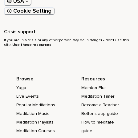
USA
los.
Cookie Setting
Ich wähle nur positive Gedanken,
Die mir Kraft geben.
Crisis support
Ich vertraue mir und meinen Fähigkeiten.
If you are in a crisis or any other person may be in danger - don’t use this
site.
Use these resources
Mein Herz ist die Quelle meiner Liebe und des Friedens.
Ich höre auf die Botschaften meines Körpers und meiner
Seele.
Ich werde geliebt.
Browse
Resources
Ich begegne mir selbst mit Liebe,
Yoga
Member Plus
Geduld und Verständnis.
Live Events
Meditation Timer
Popular Meditations
Become a Teacher
Ich darf wie jeder andere Mensch Fehler machen,
Meditation Music
Better sleep guide
Um daraus zu lernen.
Meditation Playlists
How to meditate
Ich bin perfekt und perfekt genauso wie ich bin.
Meditation Courses
guide