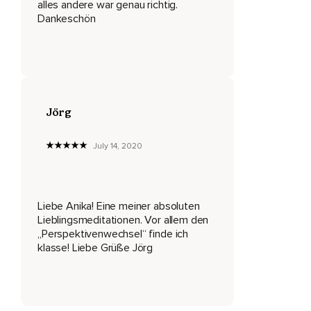
alles andere war genau richtig.
Der auch schon viel durchgemacht hat,
Dankeschön
Aber an jeder einzelnen Erfahrung gewachsen ist.
Du blickst in dein Gesicht und erkennst,
Dass du ab und zu eventuell etwas zu streng mit dir selbst
bist,
Jörg
Dass du viel mehr bist,
Als du manchmal denkst,
July 14, 2020
Dass du genug bist,
Ganz genauso wie du jetzt gerade hier stehst.
Liebe Anika! Eine meiner absoluten
Schau dir selbst noch einmal ganz tief in die Augen und
Lieblingsmeditationen. Vor allem den
wiederhole,
„Perspektivenwechsel“ finde ich
klasse! Liebe Grüße Jörg
Entweder laut oder in Gedanken,
Die nun folgenden Sätze.
Ich liebe das Leben und das Leben liebt mich.