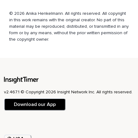
Ich bin genauso wertvoll wie jeder andere Mensch auf
© 2026 Anika Henkelmann. All rights reserved. All copyright
dieser Welt.
in this work remains with the original creator. No part of this
Ich bin genug.
material may be reproduced, distributed, or transmitted in any
form or by any means, without the prior written permission of
Ich weiß,
the copyright owner.
Dass negative Gedanken mir selbst gegenüber nur eine
persönliche Bewertung und nicht die Wahrheit sind.
Ich weiß,
Dass eventuelle Verletzungen,
Die andere Personen mir zugefügt haben,
v2.467.1 © Copyright 2026 Insight Network Inc. All rights reserved.
Nichts mit mir und meinem unendlich großen Wert zu tun
haben.
Download our App
Ich vergebe mir und ich vergebe anderen,
Um jetzt und hier in Liebe und Frieden zu leben.
Ich lasse alte Verletzungen und die Vergangenheit liebevoll