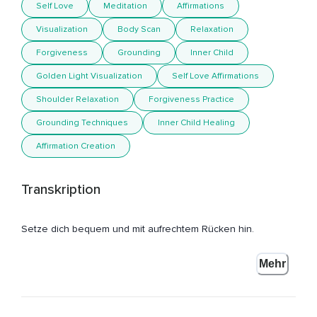
Self Love
Meditation
Affirmations
Visualization
Body Scan
Relaxation
Forgiveness
Grounding
Inner Child
Golden Light Visualization
Self Love Affirmations
Shoulder Relaxation
Forgiveness Practice
Grounding Techniques
Inner Child Healing
Affirmation Creation
Transkription
Setze dich bequem und mit aufrechtem Rücken hin.
Deine Hände liegen entspannt in deinem Schoß oder auf
Mehr
deinen Oberschenkeln.
Kreise ein paar Mal deine Schultern von vorne nach hinten
und lasse sie anschließend ganz entspannt nach unten