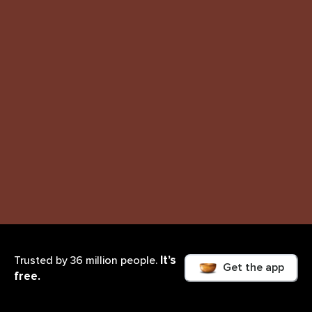
It’s
Trusted by 36 million people.
Get the app
free.