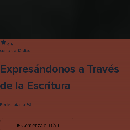
4.9
curso de 10 días
Expresándonos a Través
de la Escritura
Por
Malafama1981
Comienza el Día 1