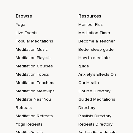
Browse
Resources
Yoga
Member Plus
Live Events
Meditation Timer
Popular Meditations
Become a Teacher
Meditation Music
Better sleep guide
Meditation Playlists
How to meditate
Meditation Courses
guide
Meditation Topics
Anxiety's Effects On
Meditation Teachers
Our Health
Meditation Meet-ups
Course Directory
Meditate Near You
Guided Meditations
Retreats
Directory
Meditation Retreats
Playlists Directory
Yoga Retreats
Retreats Directory
Meditação em
Add an Embeddable