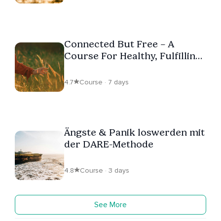
Connected But Free – A
Course For Healthy, Fulfilling
Relationships
4.7
Course · 7 days
Ängste & Panik loswerden mit
der DARE-Methode
4.8
Course · 3 days
See More