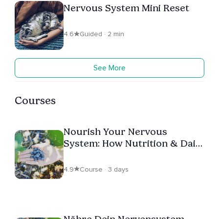
Nervous System Mini Reset
4.6
Guided · 2 min
See More
Courses
Nourish Your Nervous
System: How Nutrition & Daily
Habits Affect Your Life
4.9
Course · 3 days
Nähre Dein Nervensystem –