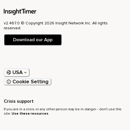
v2.467.0 © Copyright 2026 Insight Network Inc. All rights
reserved.
Download our App
USA
Cookie Setting
Crisis support
If you are in a crisis or any other person may be in danger - don’t use this
site.
Use these resources