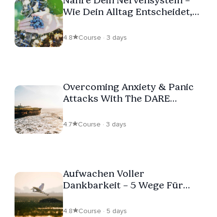
Wie Dein Alltag Entscheidet,
Wie Du Dich Fühlst
4.8
Course · 3 days
Overcoming Anxiety & Panic
Attacks With The DARE
Method: Break Free & Live
Fully
4.7
Course · 3 days
Aufwachen Voller
Dankbarkeit – 5 Wege Für
Mehr Lebensfreude Im Alltag
4.8
Course · 5 days