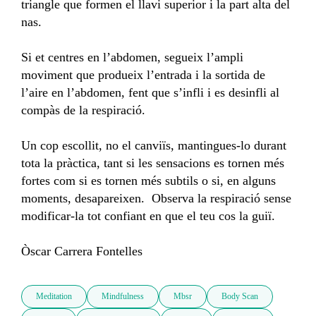
triangle que formen el llavi superior i la part alta del 
nas.

Si et centres en l’abdomen, segueix l’ampli 
moviment que produeix l’entrada i la sortida de 
l’aire en l’abdomen, fent que s’infli i es desinfli al 
compàs de la respiració.

Un cop escollit, no el canviïs, mantingues-lo durant 
tota la pràctica, tant si les sensacions es tornen més 
fortes com si es tornen més subtils o si, en alguns 
moments, desapareixen.  Observa la respiració sense 
modificar-la tot confiant en que el teu cos la guiï.

Òscar Carrera Fontelles
Meditation
Mindfulness
Mbsr
Body Scan