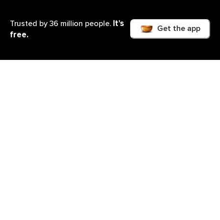
It’s
Trusted by 36 million people.
Get the app
free.
Lo que aprenderás
El pequeño curso sobre gestión a de la ira es un
acercamiento al por qué de tus accesos de rabia, y
cómo poder usar el sentido común para poder
autorregular el nivel de intensidad de aquellas
emociones que te sacan de tu centro y te roban la
paz. Es un curso para aprender a entenderse, a