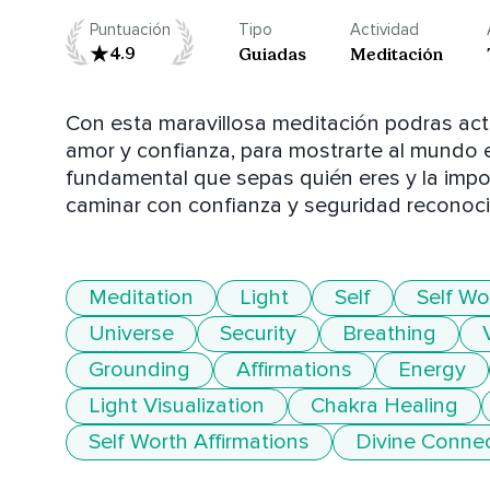
Puntuación
Tipo
Actividad
4.9
Guiadas
Meditación
Con esta maravillosa meditación podras activa
amor y confianza, para mostrarte al mundo en
fundamental que sepas quién eres y la impor
caminar con confianza y seguridad reconoci
Meditation
Light
Self
Self Wo
Universe
Security
Breathing
Grounding
Affirmations
Energy
Light Visualization
Chakra Healing
Self Worth Affirmations
Divine Conne