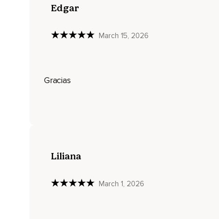
Edgar
Tu garganta,
Deshaciendo las palabras no dichas y las lágrimas contenida
March 15, 2026
Disolviendo y deshaciendo en tus hombros las cargas y res
Suéltalas,
Ha llegado el momento de disfrutar plenamente de tu vida.
Gracias
Permítela que continúe bajando por tus brazos,
Tu pecho,
Tu abdomen,
Tu vientre bajo,
Liliana
Tus caderas,
Tus muslos,
March 1, 2026
Tus rodillas,
Tus piernas y permítela que desde allí,