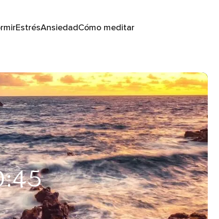
rmir
Estrés
Ansiedad
Cómo meditar
0:45