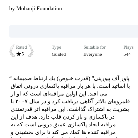
by
Mohanji Foundation
Rated
Type
Suitable for
Plays
5
Guided
Everyone
544
“پاور آف پيوريتى" (قدرت خلوص) يك ارتباط صميمانه 
با اساتيد است. با هر بار مراقبه پاكسازى درونى اتفاق 
مى افتد. این اولین مراقبه‌ای است که او از 
قلمروهای بالاتر آگاهی دریافت کرد و در سال ۲۰۰۷ با 
بشریت به اشتراک گذاشت. این مراقبه اثر قدرتمندی 
در پاکسازی و باز کردن قلب دارد. هدف از اين 
مراقبه ايجاد پاكسازى عميق درونى است كه به 
مراقبه كننده ها كمك مى كند تا براى بخشیدن و 