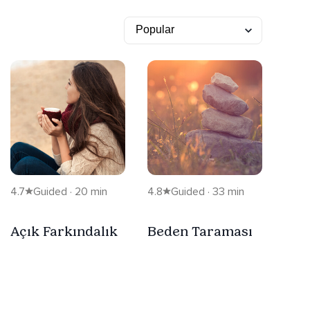
4.7
Guided · 20 min
4.8
Guided · 33 min
Açık Farkındalık
Beden Taraması