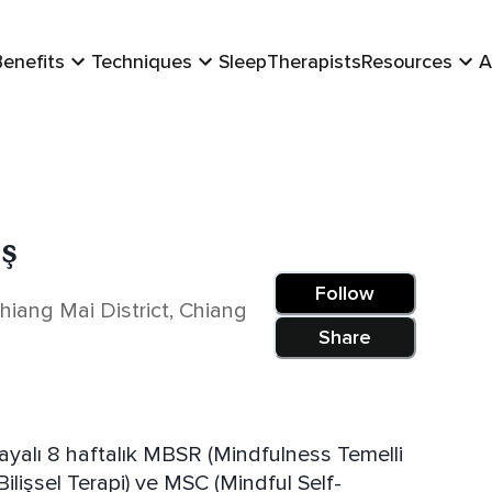
Benefits
Techniques
Sleep
Therapists
Resources
A
ş
Follow
iang Mai District, Chiang
Share
ayalı 8 haftalık MBSR (Mindfulness Temelli
lişsel Terapi) ve MSC (Mindful Self-