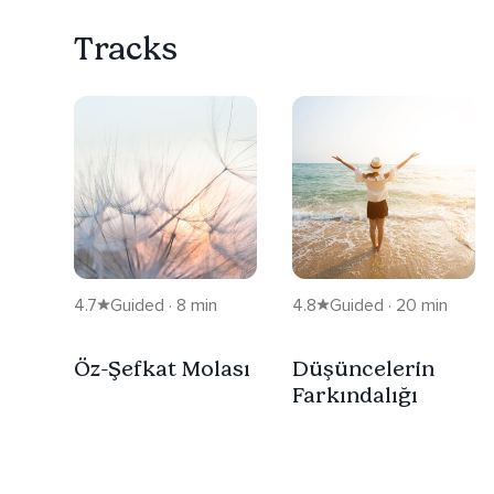
Tracks
4.7
Guided · 8 min
4.8
Guided · 20 min
Öz-Şefkat Molası
Düşüncelerin
Farkındalığı