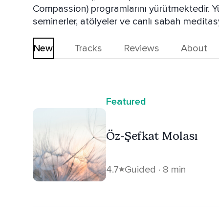
Compassion) programlarını yürütmektedir. Yüzl
seminerler, atölyeler ve canlı sabah medita
kurucusudur.
New
Tracks
Reviews
About
Featured
Öz-Şefkat Molası
4.7
Guided · 8 min