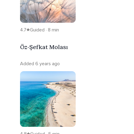
4.7
Guided · 8 min
Öz-Şefkat Molası
Added 6 years ago
4.8
Guided · 5 min