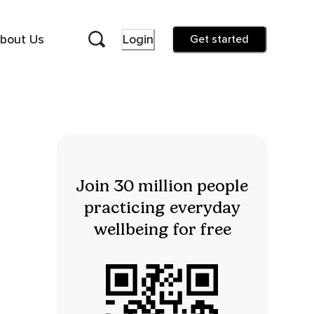
bout Us
Login
Get started
Join 30 million people
practicing everyday
wellbeing for free