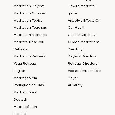
Piano piano,
Meditation Playlists
How to meditate
Nel letto di un fiume che scorre lentamente,
Meditation Courses
guide
Meditation Topics
Anxiety's Effects On
Questo fiume che scorre lento come il tuo espiro,
Meditation Teachers
Our Health
L'espiro che si adagia perché ti stai lasciando andare.
Meditation Meet-ups
Course Directory
Continua a respirare,
Meditate Near You
Guided Meditations
Inespira dal naso ed espirando rilassa tutte le piccole
Retreats
Directory
tensioni della zona lombare,
Meditation Retreats
Playlists Directory
Rilassa la colonna vertebrale,
Yoga Retreats
Retreats Directory
English
Add an Embeddable
Le scapole puggiate sul terreno,
Meditação em
Player
Rilassa le spalle,
Português do Brasil
AI Safety
Adagia le braccia profondamente,
Meditation auf
Inspira profondo quasi a percepire l'odore della natura,
Deutsch
Meditación en
Degli alberi,
Español