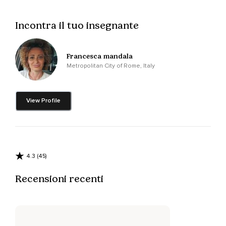
completamente sdraiarti a terra o sul letto.
Porta l'attenzione alla tua posizione cercando di renderla più
Incontra il tuo insegnante
comoda.
Aggiusta il tuo corpo affinché tu non senta più disagio a star
Francesca mandala
seduto o sdraiato.
Metropolitan City of Rome, Italy
Rilassa tutto il corpo e incomincia nella consapevolezza
della posizione di percepire la presenza del tuo respiro.
View Profile
Percepisciti seduto o sdraiato ad occhi chiusi in uno
splendido campo di papaveri rossi.
Immaginati in questo campo verde immenso sconfinato di
fiori,
4.3 (45)
Di papaveri rossi abbandonato tra l'erba e tra lo splendido
odore dei fiori che ti circonda,
Recensioni recenti
Dal verde che ti rilassa e dal sole che ti riscalda.
Grazie al respiro che percepisci inizia a rallentare i pensieri
della mente.