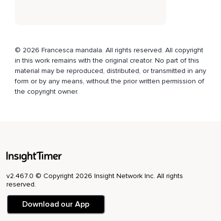
Si rilassino tutti i muscoli delle cosce,
Anteriormente e posteriormente.
Continua nel respiro,
© 2026 Francesca mandala. All rights reserved. All copyright
Di nuovo prendi un profondo respiro dal naso,
in this work remains with the original creator. No part of this
material may be reproduced, distributed, or transmitted in any
Dalle narici e rilassa ancora di più espirando,
form or by any means, without the prior written permission of
the copyright owner.
Un profondo espiro.
Lascia andare,
Lascia andare le tensioni che non ti appartengono e
continua a visualizzare questo posto sereno,
Nel verde,
Tranquillo,
v2.467.0 © Copyright 2026 Insight Network Inc. All rights
reserved.
Un campo poi finito di fiori o la cima di una montagna verde
ricca di tapezzamenti di verde colorato diverso,
Download our App
Boschi,