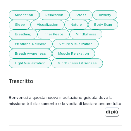
Meditation
Relaxation
Stress
Anxiety
Sleep
Visualization
Nature
Body Scan
Breathing
Inner Peace
Mindfulness
Emotional Release
Nature Visualization
Breath Awareness
Muscle Relaxation
Light Visualization
Mindfulness Of Senses
Trascritto
Benvenuti a questa nuova meditazione guidata dove la
missione è il rilassamento e la voglia di lasciare andare tutto.
di più
Trova un posto tranquillo in silenzio magari anche con poca
luce per poterti rilassare meglio e riposare gli occhi e decidi
se sederti in una posizione comoda o rilassarti