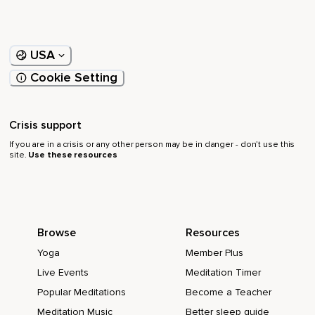
Campi,
Alberi colorati,
USA
Oppure immagina di immergerti nell'acqua azzurra profonda
Cookie Setting
del mare circondato da pesci che tranquillamente navigano
le acque,
Sereni,
Crisis support
If you are in a crisis or any other person may be in danger - don’t use this
Al sicuro,
site.
Use these resources
Percepisci nello spazio infinito della natura,
In un sottobosco circondato da alberi dove tra le foglie,
Tra il frullame degli alberi in alto intravedi il cielo azzurro,
Browse
Resources
Oppure nel sottobosco dove percepisci il rumore di una
Yoga
Member Plus
cascata,
Live Events
Meditation Timer
Una cascata che scende dal ripiano di una montagna e si
Popular Meditations
Become a Teacher
getta a vari gradini,
Meditation Music
Better sleep guide