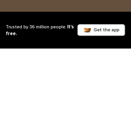
It’s
Trusted by 36 million people.
Get the app
free.
Lo que aprenderás
Este curso no es un método ortodoxo para
aprender a manejar la ansiedad, al contrario, es un
curso poco ortodoxo compuesto por una
conferencia que nos abrirá los ojos y cambiará todo
pensamiento preconcebido entorno al estrés y la