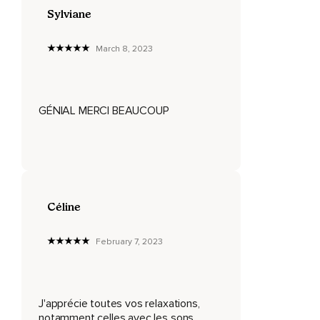
Sylviane
3,
4,
March 8, 2023
5.
J'inspire 2,
GÉNIAL MERCI BEAUCOUP
3,
4,
5 et j'expire 2,
3,
Céline
5.
J'observe cette énergie augmenter et s'accélérer.
February 7, 2023
J'inspire 2,
3,
J'apprécie toutes vos relaxations,
4,
notamment celles avec les sons