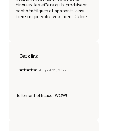
binoraux, les effets qu'ils produisent
5 et j'expire 2,
sont bénéfiques et apaisants, ainsi
bien sûr que votre voix, merci Céline
3,
4,
5.
À mesure que mon esprit se calme,
Caroline
Les muscles de mon corps se détendent.
J'inspire puis j'expire.
August 29, 2022
Je respire au rythme des sons qui m'hypnotisent.
Je continue à respirer profondément et avec aise.
Tellement efficace. WOW!
J'inspire puis j'expire.
Je choisis de revenir au moment présent si je suis pris ou
prise par des pensées et j'utilise ma respiration pour y
parvenir.