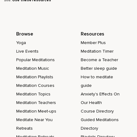
site.
Use these resources
Browse
Resources
Yoga
Member Plus
Live Events
Meditation Timer
Popular Meditations
Become a Teacher
Meditation Music
Better sleep guide
Meditation Playlists
How to meditate
Meditation Courses
guide
Meditation Topics
Anxiety's Effects On
Meditation Teachers
Our Health
Meditation Meet-ups
Course Directory
Meditate Near You
Guided Meditations
Retreats
Directory
Meditation Retreats
Playlists Directory