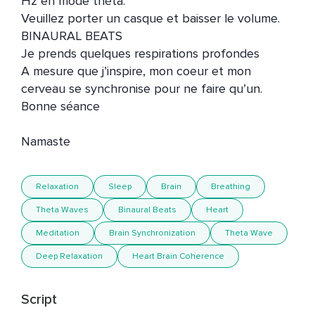
Hz en mode théta.

Veuillez porter un casque et baisser le volume. 
BINAURAL BEATS

Je prends quelques respirations profondes

A mesure que j’inspire, mon coeur et mon 
cerveau se synchronise pour ne faire qu’un. 

Bonne séance

Namaste
Relaxation
Sleep
Brain
Breathing
Theta Waves
Binaural Beats
Heart
Meditation
Brain Synchronization
Theta Wave
Deep Relaxation
Heart Brain Coherence
Script