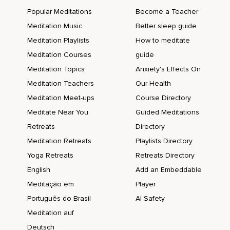
En calma,
Popular Meditations
Become a Teacher
Cuando nos sentamos en meditación aprendemos a
Meditation Music
Better sleep guide
experimentar la montaña,
Meditation Playlists
How to meditate
Podemos tener la misma quietud inquebrantable durante
Meditation Courses
guide
segundos,
Meditation Topics
Anxiety's Effects On
Horas,
Meditation Teachers
Our Health
Meditation Meet-ups
Course Directory
Años,
Meditate Near You
Guided Meditations
En la práctica de meditación experimentamos la naturaleza
Retreats
Directory
cambiante de la mente y el cuerpo,
Meditation Retreats
Playlists Directory
Del mundo exterior,
Yoga Retreats
Retreats Directory
Todos tenemos momentos de luz y oscuridad,
English
Add an Embeddable
Momentos de color y de monotonía,
Meditação em
Player
Português do Brasil
AI Safety
Ciertamente experimentamos tormentas intensas violencia
del mundo exterior,
Meditation auf
Deutsch
La de nuestra mente y cuerpo,