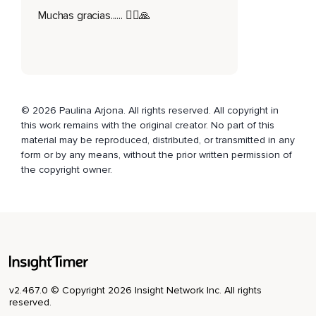
acomodo en las profundidades de tu cadera y conviértete
Muchas gracias...... 🧘‍♂️🙏
un poco más en una montaña que respira conforme vas
respirando,
Inquebrantable en su quietud,
Una presencia centrada e inmóvil ahora toma conciencia
que el sol viaja en el cielo cambiando el color de la
© 2026 Paulina Arjona. All rights reserved. All copyright in
montaña la noche sigue al día y el día sigue a la noche,
this work remains with the original creator. No part of this
material may be reproduced, distributed, or transmitted in any
A pesar del constante cambio la montaña permanece ella
form or by any means, without the prior written permission of
misma observando mientras las estaciones y los climas
the copyright owner.
cambian momento a momento,
Día a día,
En verano no hay nieve en la montaña,
El sol refleja su intensa luz sobre los árboles,
En ontoño la montaña puede llevar colores intensos
brillantes de fuego,
v2.467.0 © Copyright 2026 Insight Network Inc. All rights
reserved.
Anaranjados,