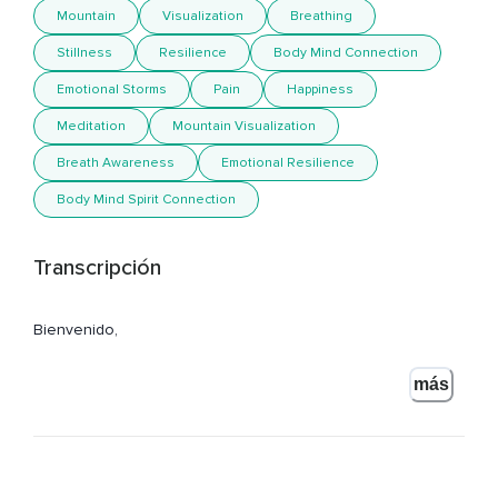
Mountain
Visualization
Breathing
Stillness
Resilience
Body Mind Connection
Emotional Storms
Pain
Happiness
Meditation
Mountain Visualization
Breath Awareness
Emotional Resilience
Body Mind Spirit Connection
Transcripción
Bienvenido,
Bienvenida a la práctica de la meditación de la montaña.
más
Comienza sentándote cómodamente con la espalda
erguida en una posición de dignidad con las manos
descansando en las rodillas o en los muslos.
Date un tiempo para relajarte y presta atención al flujo de tu