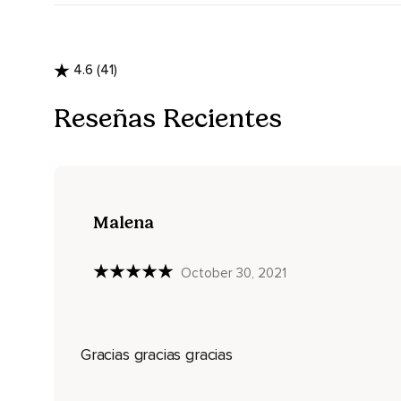
Pero sin que llegue a ser incómodo.
A lo largo de la práctica es normal que tu mente se distraig
4.6 (41)
No tienes que juzgarte ni criticarte.
Reseñas Recientes
Simplemente poco a poco regresa tu atención al momento pre
paciencia y amabilidad.
Hace que la respiración lenta y profunda te acompañe durant
Llenándote con las sensaciones de calma y bienestar.
Malena
Continuamos con el elemento tierra.
Imaginando que estás en una pradera,
October 30, 2021
Tumbado sobre el césped con los árboles a tu alrededor.
Lleva tu atención al contacto de tu cuerpo con la tierra,
Gracias gracias gracias
Sintiendo esta conexión y permitiéndote ser sostenido y apoy
Profundamente enraizado en ella.