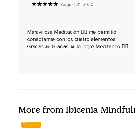
August 31, 2020
Liberándote.
Liberando tanto tu cuerpo como tu mente.
Seguimos ahora con el elemento fuego.
Maravillosa Meditación 🧘‍♀️ me permitió
conectarme con los cuatro elementos
Sintiendo cómo se despierta el calor y la energía en tu interi
Gracias 🙏 Gracias 🙏 lo logré Meditando 🧘‍♀️
El fuego de la vida.
Observa las sensaciones físicas vivas que hay ahora mismo 
Movimiento de tu respiración en el abdomen,
En el pecho.
Calor en algunas partes,
Frío en otras.
More from Ibicenia Mindful
Hormigueo,
COURSE
Pulsación,