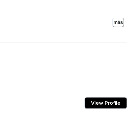
más
 y sentir cada inhalación y cada exhalación.
o en la región del pecho y las costillas,
 y se contraen.
View Profile
al,