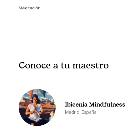
Meditación,
Cuatro elementos.
Busca una postura cómoda,
Sentándote o incluso tumbándote.
Cierra tus ojos.
Conoce a tu maestro
Y para empezar te invito a llevar tu atención a la respiración
Quizás enfocándote en el abdomen que se infla y se desinfla 
Sintiendo como el pecho sube y baja y las costillas se abren
Aunque también puedes enfocarte en las fosas nasales,
Ibicenia Mindfulness
Buscando un ritmo que te transmite calma,
Madrid, España
Tranquilidad,
Relajación.
Quizás respirando un poco más lento y profundo de lo habitu