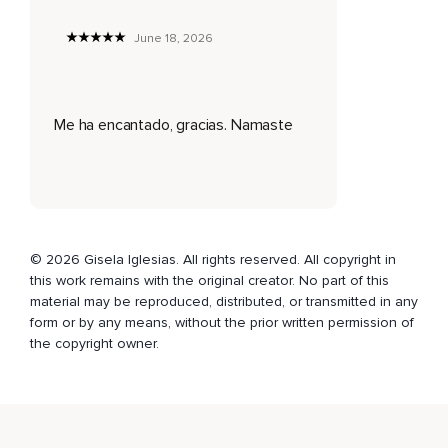
Y exhala por la boca.
June 18, 2026
Con un suspiro de gratitud.
Inhala y siente la frescura de la mañana.
Me ha encantado, gracias. Namaste
Sostén y exhala soltando cualquier pereza o residuo de la
noche.
Una vez más inhala luz,
Inhala un nuevo comienzo y sostén.
Y exhala sonriéndole al día que tienes por delante.
© 2026 Gisela Iglesias. All rights reserved. All copyright in
this work remains with the original creator. No part of this
Imagina ahora que el sol está comenzando a salir en el
material may be reproduced, distributed, or transmitted in any
horizonte.
form or by any means, without the prior written permission of
the copyright owner.
Justo frente a ti.
El cielo se tiñe de colores hermosos,
Naranjas,