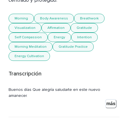
centrado y protegido.
Morning
Body Awareness
Breathwork
Visualization
Affirmation
Gratitude
Self Compassion
Energy
Intention
Morning Meditation
Gratitude Practice
Energy Cultivation
Transcripción
Buenos días Que alegría saludarte en este nuevo
amanecer.
más
Te invito a sentarte en tu cama.
O en una silla.
Con la espalda larga pero relajada Deja que tus manos