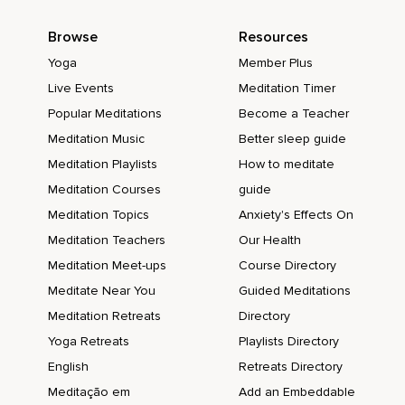
Tu corazón late con fuerza.
Browse
Resources
Recordándote que estás viva.
Yoga
Member Plus
Que estás aquí.
Live Events
Meditation Timer
Y que este día es una página en blanco.
Popular Meditations
Become a Teacher
Meditation Music
Better sleep guide
Un regalo para que lo pintes como tú decidas.
Meditation Playlists
How to meditate
Siente como esa energía despierta,
Meditation Courses
guide
Baja por tu columna,
Meditation Topics
Anxiety's Effects On
Inunda tus piernas y llega hasta tus pies.
Meditation Teachers
Our Health
Meditation Meet-ups
Course Directory
Tu cuerpo se llena de una vitalidad suave.
Meditate Near You
Guided Meditations
No es una energía de prisa o de estrés.
Meditation Retreats
Directory
Es una energía de presencia y de confianza.
Yoga Retreats
Playlists Directory
Y te sientes completamente lista para sostener tu día.
English
Retreats Directory
Meditação em
Add an Embeddable
Lleva tus manos al centro de tu pecho y conecta con tu