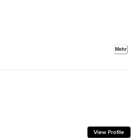
Mehr
ndenheit all den wundervollen Tieren widmen,
eben.
Augen.
langsam zur Ruhe kommen.
View Profile