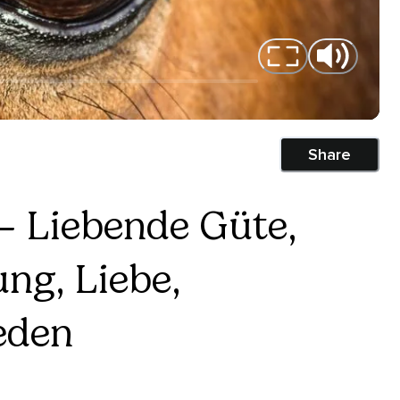
Share
 – Liebende Güte,
ng, Liebe,
eden