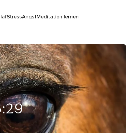
laf
Stress
Angst
Meditation lernen
5:29