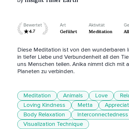
Insight Timer Earth
by
Bewertet
Art
Aktivität
Ge
4.7
Geführt
Meditation
Al
Diese Meditation ist von den wunderbaren In
in tiefer Liebe und Verbundenheit all den T
uns Menschen teilen. Anika nimmt dich mit au
Planeten zu verbinden.
Meditation
Animals
Love
Rel
Loving Kindness
Metta
Appreciat
Body Relaxation
Interconnectedness
Visualization Technique