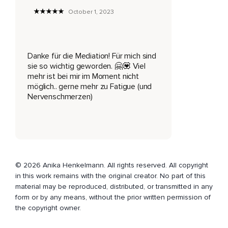
Welche Farbe hat Dein Schmerz?
October 1, 2023
Beobachte,
Was Du sehen kannst.
Danke für die Mediation! Für mich sind
Und nun im nächsten Schritt kombiniere die Form und die
sie so wichtig geworden. 🤗💟 Viel
Farbe Deines Schmerzes miteinander.
mehr ist bei mir im Moment nicht
möglich.. gerne mehr zu Fatigue (und
Tauche die Form,
Nervenschmerzen)
Die sich Dir gezeigt hat,
In die Farbe.
Verbinde beides und beobachte,
Was sich Dir zeigt.
© 2026 Anika Henkelmann. All rights reserved. All copyright
in this work remains with the original creator. No part of this
Schau auch,
material may be reproduced, distributed, or transmitted in any
form or by any means, without the prior written permission of
Ob sich der Schmerz eventuell bewegt oder verändert.
the copyright owner.
Eventuell wandert er ein wenig,