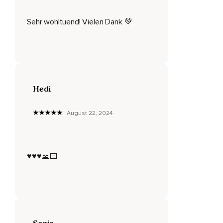
Ich verbinde mich liebevoll mit meinem Körper und
Sehr wohltuend! Vielen Dank 💚
akzeptiere alles,
Was ist.
Bleibe weiterhin mit Deinem Fokus bei Deinem Schmerz,
Beobachte den Schmerz.
Hedi
Nimm wahr,
August 22, 2024
Wie er sich anfühlt.
Ist der Schmerz ein Pochen oder ein Stechen oder zeigt er
sich Dir ganz anders?
♥️♥️♥️🙏🏻
Was kannst Du fühlen?
Denke jederzeit daran,
Ihn nicht zu bewerten,
Sondern immer in voller Akzeptanz zu handeln.