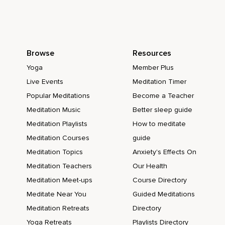
Beginne ihn in eine Form zu bringen,
Die sich für Dich gut und angenehm anfühlt.
Alles ist möglich.
Browse
Resources
Vielleicht rollst Du ihn,
Yoga
Member Plus
Live Events
Meditation Timer
Vielleicht machst Du ihn schmaler,
Popular Meditations
Become a Teacher
Länger oder flacher.
Meditation Music
Better sleep guide
Folge einfach Deinen Impulsen.
Meditation Playlists
How to meditate
Bringe Deinen Schmerz in die Form,
Meditation Courses
guide
Meditation Topics
Anxiety's Effects On
Die sich für Dich angenehm anfühlt.
Meditation Teachers
Our Health
Und zuletzt stelle Dir jetzt vor,
Meditation Meet-ups
Course Directory
Dass Du dieser neuen Form auch eine neue Farbe geben
Meditate Near You
Guided Meditations
kannst.
Meditation Retreats
Directory
Visualisiere,
Yoga Retreats
Playlists Directory