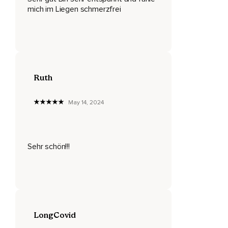
Schau genau hin.
mich im Liegen schmerzfrei
Vielleicht ist der Schmerz oberflächlich oder auch ganz tief.
Alles,
Was Du wahrnimmst und siehst,
Ist okay.
Ruth
Nimm Dir einen Moment Zeit,
May 14, 2024
Um ganz achtsam hineinzuspüren und zu schauen.
Welche Form hat Dein Schmerz?
Sehr schön!!!
Im nächsten Schritt lasse die Form wieder vor Deinem
inneren Auge verblassen und stelle Dir jetzt Deinen
Schmerz als eine Farbe vor.
Eine Farbe,
Die Dein Empfinden genau beschreibt.
LongCovid
Was zeigt sich Dir?