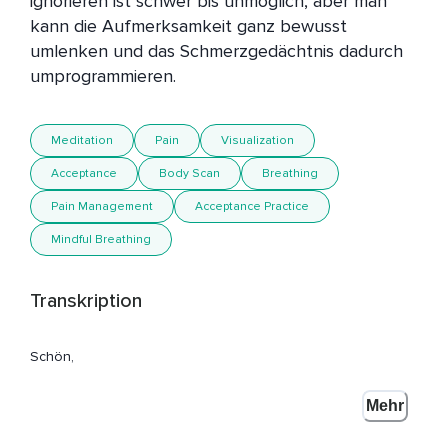
ignorieren ist schwer bis unmöglich, aber man 
kann die Aufmerksamkeit ganz bewusst 
umlenken und das Schmerzgedächtnis dadurch 
Meditation
Pain
Visualization
Acceptance
Body Scan
Breathing
Pain Management
Acceptance Practice
Mindful Breathing
Transkription
Schön,
Dass Du hier bist zur Meditation gegen chronische
Mehr
Schmerzen.
Mein Name ist Annika Henkelmann und diese Praxis kann