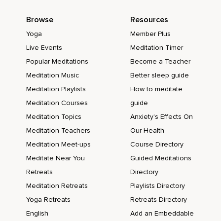
Dafür,
Browse
Resources
Dass du mir aufgrund deiner Unwissenheit,
Yoga
Member Plus
Deiner eigenen Verletzungen und Verwirrungen oder weil du
Live Events
Meditation Timer
mich loslassen musstest,
Popular Meditations
Become a Teacher
Schmerz und Leid zugefügt hast,
Meditation Music
Better sleep guide
Vergebe ich dir von ganzem Herzen.
Meditation Playlists
How to meditate
Atme weiter tief ein und aus.
Meditation Courses
guide
Meditation Topics
Anxiety's Effects On
Du atmest Liebe,
Meditation Teachers
Our Health
Wärme und Frieden ein.
Meditation Meet-ups
Course Directory
Und mit jedem Ausatmen fließt jeglicher Schmerz und fließen
Meditate Near You
Guided Meditations
jegliche Vorwürfe durch deinen Körper bis nach unten,
Retreats
Directory
Durch deine Füße,
Meditation Retreats
Playlists Directory
Aus dir hinaus.
Yoga Retreats
Retreats Directory
English
Add an Embeddable
Atme liebevoll ein und aus.