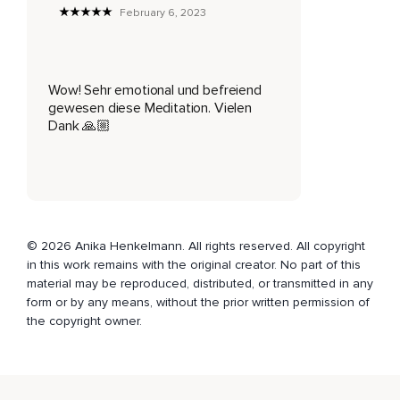
Ist jemand bei dir?
February 6, 2023
Was kannst du sehen und was hörst du?
Um welches Thema geht es?
Wow! Sehr emotional und befreiend
Was hat die Person gesagt oder getan,
gewesen diese Meditation. Vielen
Dank 🙏🏼
Womit sie dich verletzt hat?
Fühle dich intensiv in die Situation hinein,
Ohne sie zu bewerten.
Nimm alles einfach wahr und atme dabei weiter ganz ruhig
© 2026 Anika Henkelmann. All rights reserved. All copyright
ein und aus.
in this work remains with the original creator. No part of this
Tauche tief ein und alles,
material may be reproduced, distributed, or transmitted in any
form or by any means, without the prior written permission of
Was du gerade spürst,
the copyright owner.
Darf sein und darf ganz liebevoll von dir in den Arm
genommen werden.
Und nun erkenne,