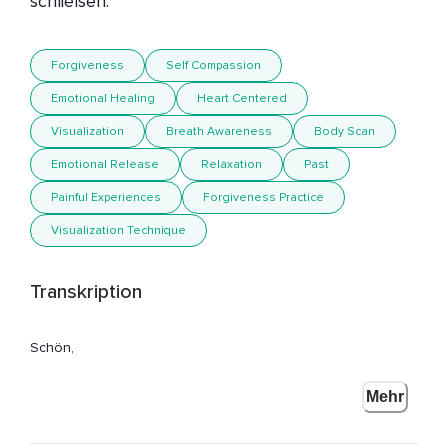
schließen.
Forgiveness
Self Compassion
Emotional Healing
Heart Centered
Visualization
Breath Awareness
Body Scan
Emotional Release
Relaxation
Past
Painful Experiences
Forgiveness Practice
Visualization Technique
Transkription
Schön,
Dass du hier bist zur Praxis der Vergebung.
Mehr
Mein Name ist Annika Henkelmann.