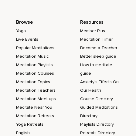
Woher kommt dieses Glitzerlicht,
Fragst du die beiden Schmetterlinge.
Browse
Resources
Lächelnd zeigen die Schmetterlinge mit ihren Flügeln nach
Yoga
Member Plus
oben und sagen zu dir,
Live Events
Meditation Timer
Schau,
Popular Meditations
Become a Teacher
Von dort.
Meditation Music
Better sleep guide
Du blickst nach oben und auf einmal siehst du hunderte
Meditation Playlists
How to meditate
kleine Elfen,
Meditation Courses
guide
Die ganz flink und ganz geschickt die Bäume umkreisen,
Meditation Topics
Anxiety's Effects On
Meditation Teachers
Our Health
Unter Ästen und Zweigen hindurchhuschen.
Meditation Meet-ups
Course Directory
Und jede Elfe hat einen kleinen Zauberstab in der Hand,
Meditate Near You
Guided Meditations
Mit dem sie den goldenen Glitzerstaub um sich herum
Meditation Retreats
Directory
versprüht.
Yoga Retreats
Playlists Directory
Und du siehst und spürst,
English
Retreats Directory