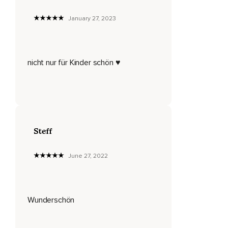
Unter deinen Füßen knirschen und knacken Blätter und
January 27, 2023
kleine Hölzer.
Überall um dich herum siehst du große,
nicht nur für Kinder schön ♥️
Stolze Bäume,
Deren Baumkronen sich langsam im Wind hin und her
wiegen.
Hier und da scheint immer mal wieder die Sonne durch die
Bäume hindurch.
Steff
Es sieht aus wie ein goldenes Glitzern,
June 27, 2022
Das oben vom Himmel herabstrahlt.
Der Wind raschelt in den Blättern.
Die Luft ist ganz klar und frisch und es riecht nach Laub,
Wunderschön
Nach feuchter Erde und Holz.
Du hörst überall um dich herum Vogelstimmen.