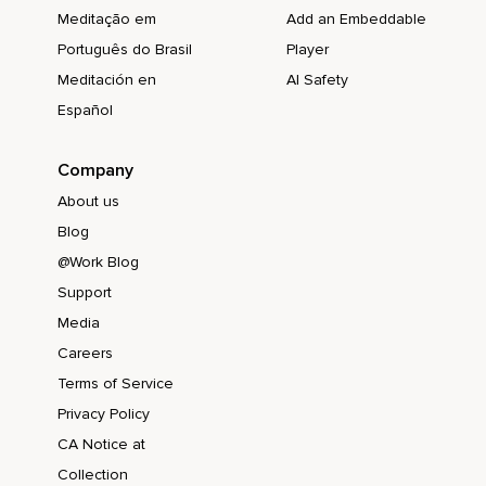
Wie viel Spaß sie dabei haben.
Meditação em
Add an Embeddable
Português do Brasil
Player
Was ist das für ein Glitzerstaub,
Meditación en
AI Safety
Fragst du neugierig.
Español
Und ein Schmetterling antwortet,
Das ist ein ganz besonderer,
Company
About us
Goldener Zauberstaub,
Blog
Ein Glitzerlicht,
@Work Blog
Welches ganz viel Liebe,
Support
Glück und Frieden in die Welt sprüht.
Media
Careers
Die kleinen,
Terms of Service
Liebevollen Elfen sind sehr fleißig,
Privacy Policy
Sie versprühen von morgens bis abends ihren Glitzerstaub
CA Notice at
auf alle Menschen,
Collection