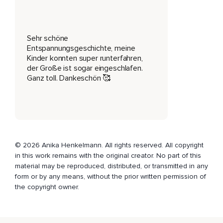
die Bäume.
Dann erblickst du auf der rechten Seite einen kleinen See.
Sehr schöne
Auf seiner ruhigen und glatten Oberfläche spiegeln sich die
Entspannungsgeschichte, meine
Wolken und Bäume.
Kinder konnten super runterfahren,
der Große ist sogar eingeschlafen.
Überall auf dem See schwimmen weiße,
Ganz toll. Dankeschön 🥰
Majestätische Schwäne und viele kleine,
Fröhliche,
Quakende Enten.
Als sie dich erblicken,
© 2026 Anika Henkelmann. All rights reserved. All copyright
in this work remains with the original creator. No part of this
Lächeln sie dich an und winken dir mit ihren Flügeln zu.
material may be reproduced, distributed, or transmitted in any
form or by any means, without the prior written permission of
Du winkst voller Freude zurück und gehst ganz langsam
the copyright owner.
weiter.
Überall um dich herum siehst du Tiere,
Die dich freudig anschauen.