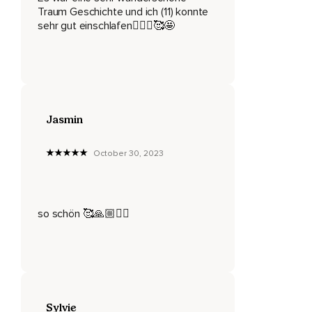
Traum Geschichte und ich (11) konnte
Als du dort angekommen bist,
sehr gut einschlafen🧚🏻‍♀️🥰🤩
Schaust du dir diese Tür einmal ganz genau an.
Was kannst du sehen?
Wie sieht diese Tür aus?
Welche Farbe hat sie?
Jasmin
Hat sie eventuell Muster?
October 30, 2023
Und wie fühlt sie sich an?
Du spürst,
so schön 🥰🙏🏼🧚‍♀️
Dass dies eine ganz besondere Tür ist und mit viel Neugier
machst du sie nun auf.
Du trittst ein paar Schritte durch die Tür hindurch und kannst
kaum glauben,
Was du jetzt gerade siehst.
Sylvie