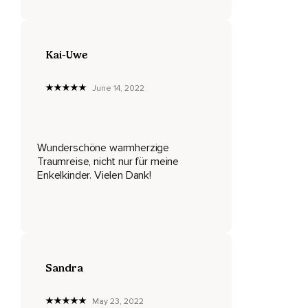
Es klingt so,
Als würden sich die Vögel im Wald miteinander unterhalten
Kai-Uwe
oder gemeinsam Lieder singen.
Es klingt so schön.
June 14, 2022
Als die Vögel dich erblicken,
Fliegen sie ganz aufgeregt von den Bäumen herunter und
Wunderschöne warmherzige
direkt auf dich zu.
Traumreise, nicht nur für meine
Es sind ganz viele verschiedene bunte Vögel,
Enkelkinder. Vielen Dank!
Die sich von Herzen freuen,
Dich zu sehen.
Jeder Vogel trägt in seinem Schnabel eine Blume als
Geschenk für dich.
Sandra
Sie legen die Blumen vor dir auf den Boden,
May 23, 2022
Schauen dich ganz liebevoll an und fliegen wieder zurück in