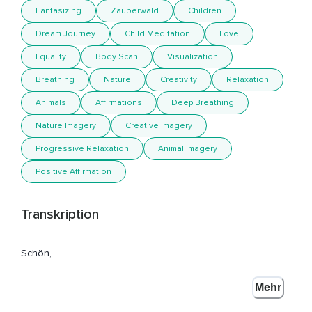
Fantasizing
Zauberwald
Children
Dream Journey
Child Meditation
Love
Equality
Body Scan
Visualization
Breathing
Nature
Creativity
Relaxation
Animals
Affirmations
Deep Breathing
Nature Imagery
Creative Imagery
Progressive Relaxation
Animal Imagery
Positive Affirmation
Transkription
Schön,
Dass du hier bist zu deiner kleinen Fantasie-Reise.
Mehr
Mach es dir in einer Kuscheldecke so richtig gemütlich und