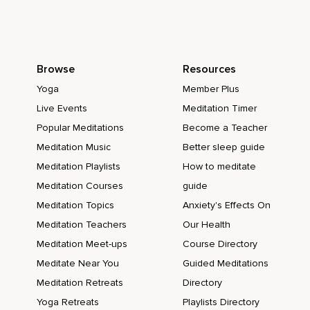
Namaste.
Deine Annika
Browse
Resources
Yoga
Member Plus
Live Events
Meditation Timer
Popular Meditations
Become a Teacher
Meditation Music
Better sleep guide
Meditation Playlists
How to meditate
Meditation Courses
guide
Meditation Topics
Anxiety's Effects On
Meditation Teachers
Our Health
Meditation Meet-ups
Course Directory
Meditate Near You
Guided Meditations
Meditation Retreats
Directory
Yoga Retreats
Playlists Directory