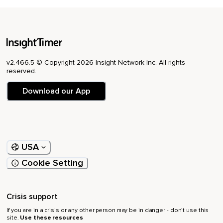
Spüre die tiefe Verbindung mit dir selbst und schenke dir hier
nun noch einen Moment der Stille.
Dann lege deine Hand wieder ab.
Spüre und bewege ganz langsam wieder deinen Körper,
v2.466.5 © Copyright 2026 Insight Network Inc. All rights
Deine Hände,
reserved.
Deine Füße,
Download our App
Deine Arme und Beine.
Kreise behutsam deinen Kopf.
Öffne sanft deine Augen.
USA
Lasse deinen Blick wieder klarer werden.
Cookie Setting
Spüre nach und erinnere dich mit jedem Atemzug daran.
Du bist genug und du hast genug hier und jetzt.
Crisis support
Genauso wie du bist.
If you are in a crisis or any other person may be in danger - don’t use this
site.
Use these resources