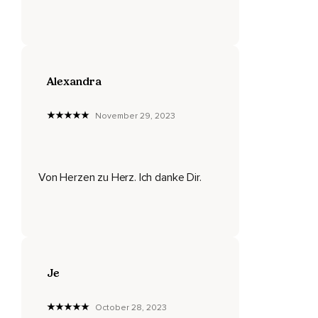
Du öffnest dein Herz mehr und mehr.
Und während ich nun diese Worte zu dir spreche,
Schicke ich dir aus meinem Herzen einen wunderschönen,
Goldenen Lichtfunken,
Alexandra
Der dich jetzt direkt in dein Herz trifft.
November 29, 2023
Du empfängst den Lichtfunken von Herz zu Herz und spürst,
Wie sich dein inneres Feuer augenblicklich wieder
vollständig entfacht.
Von Herzen zu Herz. Ich danke Dir.
Es ist das goldene Licht der Liebe,
Welches jede Zelle deines Körpers ausfüllt.
Das goldene Licht der Liebe,
Welches wir alle in uns tragen und welches uns miteinander
Je
verbindet.
Unser helles,
October 28, 2023