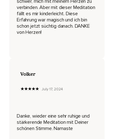
schwer, mich mit meinem Herzen zu
verbinden. Aber mit dieser Meditation
Wir alle tragen Erinnerungen der Freude und Erinnerungen
fällt es mir kinderleicht. Diese
des Schmerzes in uns.
Erfahrung war magisch und ich bin
schon jetzt süchtig danach. DANKE
Wir alle durchleben Momente der Liebe und Momente der
von Herzen!
Angst.
Und genau dies verbindet uns miteinander.
Freude und Schmerz sind eine gemeinsame Erfahrung
unseres menschlichen Daseins.
Und wo auch immer du gerade stehst,
Volker
Welches auch immer dein Thema ist,
July 17, 2024
Du bist nicht allein.
Atme noch einmal tief ein und lange wieder aus.
Danke, wieder eine sehr ruhige und
Und mache dir bewusst,
stärkerende Meditation mit Deiner
Dass du am Leben bist,
schönen Stimme. Namaste
Dass du ein Wunder bist.