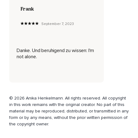
Frank
Du bist genau richtig hier und jetzt.
Das goldene,
September 7, 2023
Strahlende Licht der Liebe erfüllt dich mit Herzenswärme und
Mitgefühl.
Es erfüllt dich mit Kraft und Mut,
Danke. Und beruhigend zu wissen: I'm
not alone.
Mit Selbstvertrauen,
Vergebung und innerem Frieden.
Bleibe genau hier mit der Hand auf deinem Herzen und
sage zu dir die nun folgenden Worte.
Ich bin genug und ich habe genug.
© 2026 Anika Henkelmann. All rights reserved. All copyright
in this work remains with the original creator. No part of this
Ich bin genug und ich habe genug.
material may be reproduced, distributed, or transmitted in any
form or by any means, without the prior written permission of
Ich bin genug und ich habe genug.
the copyright owner.
Spüre dein Leuchten.