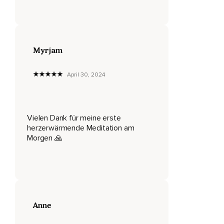
Mache dir bewusst,
Dass du wertvoll und genug bist,
Myrjam
So wie jeder andere Mensch auf dieser schönen Erde.
Dass wir alle miteinander verbunden sind.
April 30, 2024
Und mache dir auch bewusst,
Dass du genug hast,
Vielen Dank für meine erste
Was du für ein glückliches Leben brauchst.
herzerwärmende Meditation am
Morgen 🙏
Du trägst alles bereits in dir,
Tief in deinem Herzen.
Du darfst dir nun erlauben,
Deine Liebe und innere Kraft wieder vollständig zum
Leuchten zu bringen.
Anne
Alles Alte endlich loszulassen,