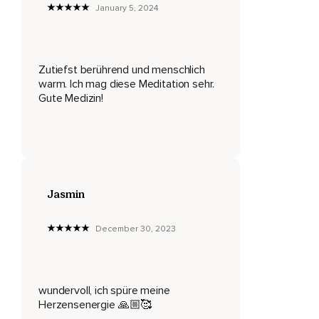
January 5, 2024
Zu vergeben und dich hier und jetzt wieder voll und ganz zu
spüren.
Dich emotional zu befreien.
Zutiefst berührend und menschlich
Lege hierfür eine Hand auf dein Herz,
warm. Ich mag diese Meditation sehr.
Gute Medizin!
So wie auch ich jetzt eine Hand auf mein Herz lege.
Atme tief in dein Herz ein und aus und öffne es,
Damit du Liebe empfangen kannst.
Atme ein,
Jasmin
Atme aus.
December 30, 2023
Nimm wahr,
Wie sich dein Herz mit jedem Atemzug noch ein bisschen
mehr öffnet.
wundervoll, ich spüre meine
Atme ein und aus.
Herzensenergie 🙏🏼🥰