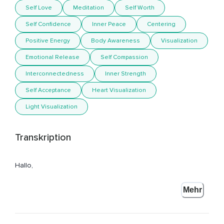
Self Love
Meditation
Self Worth
Self Confidence
Inner Peace
Centering
Positive Energy
Body Awareness
Visualization
Emotional Release
Self Compassion
Interconnectedness
Inner Strength
Self Acceptance
Heart Visualization
Light Visualization
Transkription
Hallo,
Mein Name ist Annika Henkelmann und ich freue mich,
Mehr
Dass du hier bist zur heutigen Meditation.
Setze dich aufrecht hin.