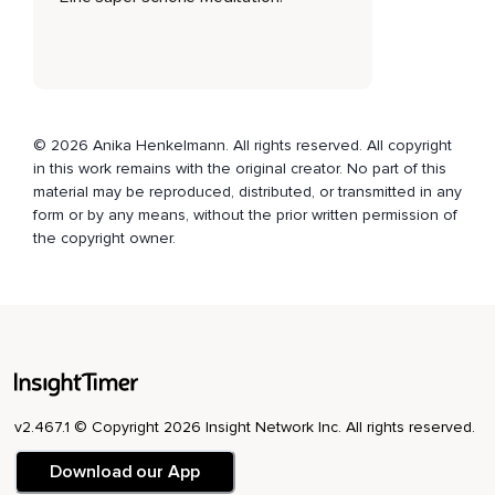
Gehe langsam durch das Tor und nimm alles an,
Was jetzt gefühlt werden möchte.
Alles darf es sein.
Du darfst dir in Selbstliebe erlauben,
© 2026 Anika Henkelmann. All rights reserved. All copyright
in this work remains with the original creator. No part of this
Alles anzunehmen,
material may be reproduced, distributed, or transmitted in any
Was gewesen ist.
form or by any means, without the prior written permission of
the copyright owner.
All den Schmerz und all die Tränen.
Doch wenn du fühlst,
Dass die Zeit gekommen ist,
Darfst du diese Emotionen wieder liebevoll loslassen,
Um tiefen,
v2.467.1 © Copyright 2026 Insight Network Inc. All rights reserved.
Inneren Frieden zu erlangen.
Download our App
Alles,