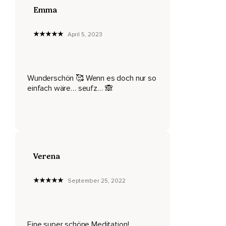
Dass du den Schlüssel zu diesem Tor bereits in deinen
Emma
Händen hältst.
April 5, 2023
Und das goldene Tor?
Es ist genau vor dir.
Nimm den Schlüssel und öffne das goldene Tor.
Wunderschön 🥰 Wenn es doch nur so
einfach wäre… seufz… 🙈
Und mit jedem Satz,
Den ich dir gleich sagen werde,
Darfst du dann Schritt für Schritt hindurch gehen,
Mit dem Wissen,
Verena
Dass hinter diesem Tor etwas Wundervolles von dir erfahren
werden möchte.
September 25, 2022
Wenn du magst,
Lege eine Hand auf dein Herz oder schenke dir eine
liebevolle Umarmung.
Eine super schöne Meditation!