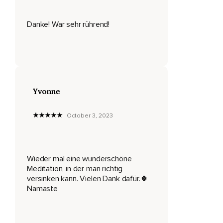
Den Tag deiner Geburt.
Was siehst du?
Danke! War sehr rührend!
Ich sage dir,
Was ich sehe.
Ich sehe eine kleine reine Seele,
Yvonne
Unendlich wertvoll,
Voller Vertrauen,
October 3, 2023
Voller Licht und endloser Liebe.
Diese kleine Seele hat sich dann auf ihren ganz eigenen
Lebensweg gemacht,
Wieder mal eine wunderschöne
Meditation, in der man richtig
Welchen du dir auf den darauf folgenden Seiten deines
versinken kann. Vielen Dank dafür.🍀
Buches anschauen kannst.
Namaste
Und das Einzige,
Was dich,