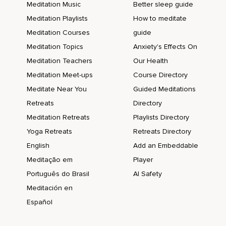
Meditation Music
Better sleep guide
Deinen unendlichen Wert wieder zu spüren.
Meditation Playlists
How to meditate
Meditation Courses
guide
Und du darfst dich ganz bewusst dafür entscheiden,
Meditation Topics
Anxiety's Effects On
Deinen Weg ab sofort friedvoll weiterzugehen.
Meditation Teachers
Our Health
Denn du bist es wert,
Meditation Meet-ups
Course Directory
Ja zu dir zu sagen.
Meditate Near You
Guided Meditations
Retreats
Directory
Du bist es wert,
Meditation Retreats
Playlists Directory
Dir und anderen zu vergeben.
Yoga Retreats
Retreats Directory
Du bist es wert,
English
Add an Embeddable
Längst Vergangenes hinter dir zu lassen.
Meditação em
Player
Português do Brasil
AI Safety
Du bist es wert,
Meditación en
Dich so zu zeigen,
Español
Wie du bist.