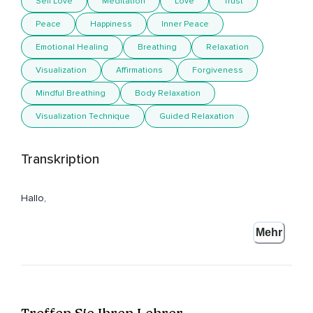
Self Love
Meditation
Love
Trust
Peace
Happiness
Inner Peace
Emotional Healing
Breathing
Relaxation
Visualization
Affirmations
Forgiveness
Mindful Breathing
Body Relaxation
Visualization Technique
Guided Relaxation
Transkription
Hallo,
Mein Name ist Annika Henkelmann und ich freue mich,
Mehr
Dass du hier bist zur heutigen Selbstliebemeditation.
Richte dich zunächst einmal gut ein.
Setze dich aufrecht und bequem hin,
Treffen Sie Ihren Lehrer