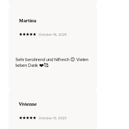
Dein Kiefer,
Deine Wangen und deine Stirn sind ganz locker.
Martina
Atme ein und aus,
October 16, 2025
Lasse alles los.
Atme ein und aus,
Lasse alles los.
Sehr berührend und hilfreich 😊 Vielen
lieben Dank ❤️🥰
Ich möchte dich mit dieser Meditation von Herzen an etwas
erinnern.
An einen Ort in dir,
Den du eventuell aufgrund von stürmischen und
herausfordernden Zeiten immer und immer mehr vergessen
Vivienne
hast.
Öffne hierfür nun das Buch deines Lebens und schau dir
October 13, 2023
einmal die erste Seite an,