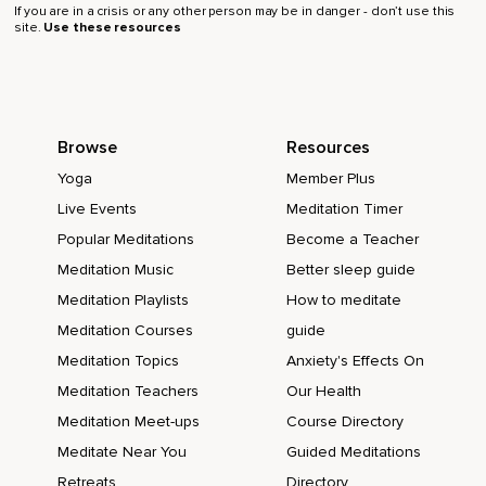
If you are in a crisis or any other person may be in danger - don’t use this
site.
Use these resources
Browse
Resources
Yoga
Member Plus
Live Events
Meditation Timer
Popular Meditations
Become a Teacher
Meditation Music
Better sleep guide
Meditation Playlists
How to meditate
Meditation Courses
guide
Meditation Topics
Anxiety's Effects On
Meditation Teachers
Our Health
Meditation Meet-ups
Course Directory
Meditate Near You
Guided Meditations
Retreats
Directory