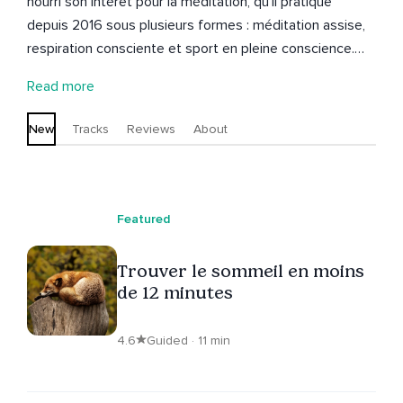
nourri son intérêt pour la méditation, qu'il pratique
depuis 2016 sous plusieurs formes : méditation assise,
respiration consciente et sport en pleine conscience.
Les méditations guidées qu'il publie poursuivent
Read more
plusieurs objectifs : rechercher une plus grande clarté
d'esprit, juguler la rumination mentale, défier l'anxiété,
New
Tracks
Reviews
About
apprivoiser le silence et revenir, avec force et
détermination, au moment présent, seul qui compte.
Featured
Trouver le sommeil en moins
de 12 minutes
4.6
Guided · 11 min