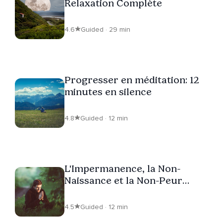
Relaxation Complète
4.6
Guided · 29 min
Progresser en méditation: 12
minutes en silence
4.8
Guided · 12 min
L'Impermanence, la Non-
Naissance et la Non-Peur
(Thich Nhat Hanh, version
courte)
4.5
Guided · 12 min