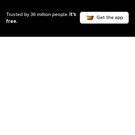
It’s
Trusted by 36 million people.
Get the app
free.
Lo que aprenderás
El pequeño curso sobre gestión a de la ira es un
acercamiento al por qué de tus accesos de rabia, y
cómo poder usar el sentido común para poder
autorregular el nivel de intensidad de aquellas
emociones que te sacan de tu centro y te roban la
paz. Es un curso para aprender a entenderse, a