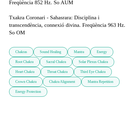
Freqüència 852 Hz. So AUM

Txakra Coronari - Sahasrara: Disciplina i 
transcendència, connexió divina. Freqüència 963 Hz. 
So OM
Chakras
Sound Healing
Mantra
Energy
Root Chakra
Sacral Chakra
Solar Plexus Chakra
Heart Chakra
Throat Chakra
Third Eye Chakra
Crown Chakra
Chakra Alignment
Mantra Repetition
Energy Protection