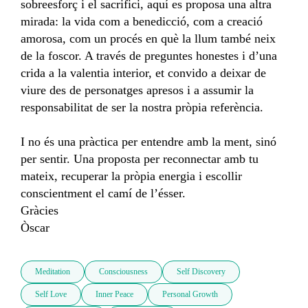
sobreesforç i el sacrifici, aquí es proposa una altra 
mirada: la vida com a benedicció, com a creació 
amorosa, com un procés en què la llum també neix 
de la foscor. A través de preguntes honestes i d’una 
crida a la valentia interior, et convido a deixar de 
viure des de personatges apresos i a assumir la 
responsabilitat de ser la nostra pròpia referència.

I no és una pràctica per entendre amb la ment, sinó 
per sentir. Una proposta per reconnectar amb tu 
mateix, recuperar la pròpia energia i escollir 
conscientment el camí de l’ésser.

Gràcies

Òscar
Meditation
Consciousness
Self Discovery
Self Love
Inner Peace
Personal Growth