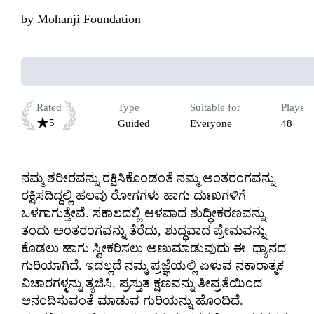
by
Mohanji Foundation
Rated
Type
Suitable for
Plays
5
Guided
Everyone
48
ನಮ್ಮ ಶರೀರವನ್ನು ರಕ್ಷಿಸಿಕೊಂಡಂತೆ ನಮ್ಮ ಅಂತರಂಗವನ್ನು 
ರಕ್ಷಿಸದಿದ್ದಲ್ಲಿ ಹಲವು ರೋಗಗಳು ಹಾಗು ದುಃಖಗಳಿಗೆ 
ಒಳಗಾಗುತ್ತೇವೆ. ಸಕಾಲದಲ್ಲಿ ಆಳವಾದ ಶುದ್ಧೀಕರಣವನ್ನು 
ತಂದು ಅಂತರಂಗವನ್ನು ತೆರೆದು, ಶುದ್ಧವಾದ ಪ್ರೇಮವನ್ನು 
ಕೊಡಲು ಹಾಗು ಸ್ವೀಕರಿಸಲು ಅಣುಮಾಡುವುದು ಈ  ಧ್ಯಾನದ 
ಗುರಿಯಾಗಿದೆ. ಇದಲ್ಲದೆ ನಮ್ಮ ಪ್ರಜ್ಞೆಯಲ್ಲಿ ಏಳುವ ನಕಾರಾತ್ಮಕ 
ವಿಚಾರಗಳ್ಳನ್ನು ತ್ಯಜಿಸಿ, ಪ್ರಸ್ತುತ ಕ್ಷಣವನ್ನು ತೀವ್ರತೆಯಿಂದ 
ಆನಂದಿಸುವಂತೆ ಮಾಡುವ ಗುರಿಯನ್ನು ಹೊಂದಿದೆ.
