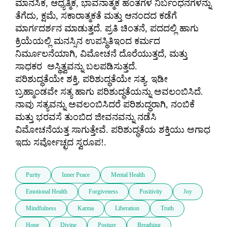
ಮಾನಸಿಕ, ಆಧ್ಯತ್ಮಿಕ, ಭಾವನಾತ್ಮಕ ಹಂತಗಳ ನಿರ್ಬಂಧನಗಳನ್ನು 
ತೆಗೆದು, ಕ್ಷಮೆ, ಸಕಾರಾತ್ಮಕತೆ ಮತ್ತು ಆನಂದದ ಕಡೆಗೆ 
ಮಾರ್ಗದರ್ಶನ ಮಾಡುತ್ತದೆ. ಪ್ರತಿ ಚಿಂತನೆ, ಪದದಲ್ಲಿ ಹಾಗು 
ಕ್ರಿಯೆಯಲ್ಲಿ ಮನಸ್ಸಿನ ಉಪಸ್ಥಿತಿಇಂದ ಕರ್ಮದ 
ನಿರ್ಮೂಲನೆಯಾಗಿ, ವಿಮೋಚನೆ ದೊರೆಯುತ್ತದೆ, ಮತ್ತು 
ಸಾಧಕರ  ಅಸ್ಥಿತ್ವವನ್ನು ಬಲಪಡಿಸುತ್ತದೆ.

ಪರಿಶುದ್ಧತೆಯೇ ಶಕ್ತಿ, ಪರಿಶುದ್ಧತೆಯೇ ಸತ್ಯ. ಇಡೀ 
ಬ್ರಹ್ಮಾಂಡವೇ ಸತ್ಯ ಹಾಗು ಪರಿಶುದ್ಧತೆಯನ್ನು ಅವಲಂಬಿಸಿದೆ.

ನಾವು ಸತ್ಯವನ್ನು ಅವಲಂಬಿಸಿದರೆ ಪರಿಶುದ್ಧರಾಗಿ, ನಂಬಿಕೆ 
ಮತ್ತು ಭರವಸೆ ತುಂಬಿದ ಜೀವನವನ್ನು ನಡೆಸಿ 
ವಿಮೋಚನೆಯತ್ತ ಸಾಗುತ್ತೇವೆ. ಪರಿಶುದ್ಧತೆಯ ಶಕ್ತಿಯು ಅಗಾಧ 
Purity
Inner Peace
Mental Health
Emotional Health
Forgiveness
Positivity
Joy
Mindfulness
Karma
Liberation
Truth
Hope
Divine
Posture
Breathing