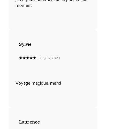
est ?
moment
Êtes-vous sur votre chemin personnel ou spirituel ?
Remettez-vous vous-même et votre vie en question ?
Si oui,
Écoutez ce soin sonore et laissez-le vous inspirer.
Sylvie
Au-dessus,
June 6, 2023
En dessous,
À l'intérieur,
Violet,
Voyage magique, merci
Orange,
Esprit.
Il est difficile de saisir l'esprit,
Laurence
Même s'il est en nous et tout autour de nous.