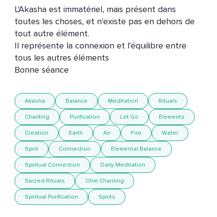
L'Akasha est immatériel, mais présent dans 
toutes les choses, et n'existe pas en dehors de 
tout autre élément. 

Il représente la connexion et l'équilibre entre 
tous les autres éléments

Akasha
Balance
Meditation
Rituals
Chanting
Purification
Let Go
Elements
Creation
Earth
Air
Fire
Water
Spirit
Connection
Elemental Balance
Spiritual Connection
Daily Meditation
Sacred Rituals
Ohm Chanting
Spiritual Purification
Spirits