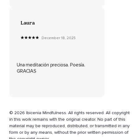
El atardecer dorado y el crepúsculo.
Cuatro luces,
Laura
Cuatro sentimientos,
Cuatro vibraciones del corazón.
December 18, 2025
Déjate acompañar.
Siente en tu pecho la primera claridad del día.
Una meditación preciosa. Poesía.
Una luz suave,
GRACIAS
Tímida,
Pero llena de promesa.
Es la luz del amanecer.
© 2026 Ibicenia Mindfulness. All rights reserved. All copyright
Una luz que no exige,
in this work remains with the original creator. No part of this
Que no cuestiona,
material may be reproduced, distributed, or transmitted in any
form or by any means, without the prior written permission of
Que simplemente aparece para acariciar lo que había
the copyright owner.