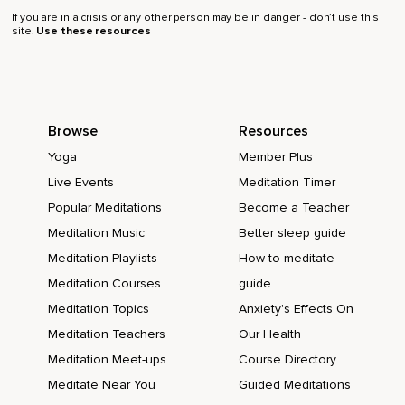
If you are in a crisis or any other person may be in danger - don’t use this
Una luz amarilla,
site.
Use these resources
Clara,
Abierta.
Una luz que revela sin herir,
Browse
Resources
Que aclara sin quemar.
Yoga
Member Plus
Live Events
Meditation Timer
A veces nuestro corazón se encoge porque sostiene un
rencor hacia alguien,
Popular Meditations
Become a Teacher
Meditation Music
Better sleep guide
Hacia nosotros mismos o incluso hacia la vida por
exponernos a una prueba que no elegimos.
Meditation Playlists
How to meditate
Meditation Courses
guide
Ese rencor es un peso.
Meditation Topics
Anxiety's Effects On
Nos encarcela,
Meditation Teachers
Our Health
Nos roba aire,
Meditation Meet-ups
Course Directory
Nos impide respirar bien.
Meditate Near You
Guided Meditations