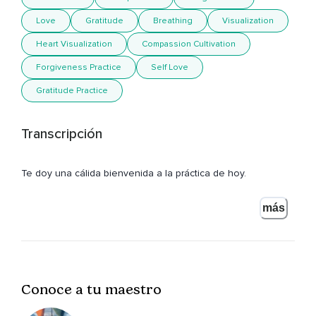
Love
Gratitude
Breathing
Visualization
Heart Visualization
Compassion Cultivation
Forgiveness Practice
Self Love
Gratitude Practice
Transcripción
Te doy una cálida bienvenida a la práctica de hoy.
Busca una postura cómoda.
más
Si quieres cierra los ojos o simplemente relaja tu mirada al
suelo.
Vamos a llevar nuestra atención hacia el centro de nuestro
pecho y vamos a respirar hacia esta zona.
Conoce a tu maestro
Al inhalar,