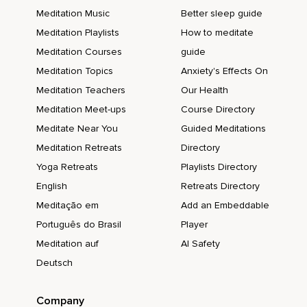
Meditation Music
Better sleep guide
Tal vez trabajas con personas que siempre te
menosprecian,
Meditation Playlists
How to meditate
Meditation Courses
guide
Te maltratan,
Meditation Topics
Anxiety's Effects On
Haciéndote sentir menos.
Meditation Teachers
Our Health
No permitas que esa basura entre a tu mente.
Meditation Meet-ups
Course Directory
Tú decides cómo sentirte.
Meditate Near You
Guided Meditations
Meditation Retreats
Directory
Que entre por un oído y salga por el otro.
Yoga Retreats
Playlists Directory
Pueden intentar tumbarte por fuera,
English
Retreats Directory
Pero no te pueden tumbar por dentro.
Meditação em
Add an Embeddable
No permitas que tales personas te roben el gozo,
Português do Brasil
Player
Meditation auf
AI Safety
Ni permitas que ese problema o adversidad te haga estar
desanimado o deprimido.
Deutsch
Sigue de pie en tu interior.
Company