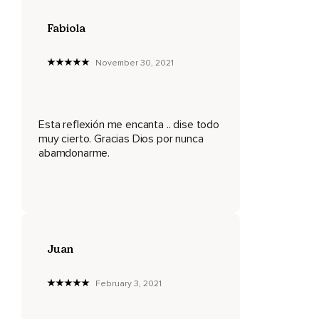
En nuestro interior debemos vernos de pie.
Fabiola
Tal vez recibiste una mala noticia de parte del doctor,
November 30, 2021
Quizá perdiste tu mejor cliente en el trabajo,
Quizá te acabas de enterar de que tu hijo se encuentra en
problemas,
Esta reflexión me encanta .. dise todo
O puedes estar enfrentando un problema serio y sientes
muy cierto. Gracias Dios por nunca
que la vida te está aplastando,
abamdonarme.
Te está tumbando.
Sin embargo,
Las nuevas noticias son que no te tienes que quedar allí.
Juan
Aún cuando no puedas levantarte por fuera,
Levántate por dentro.
February 3, 2021
En otras palabras,