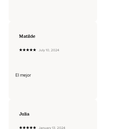
Pero la clave para vivir en victoria es aprender a levantarnos
por dentro.
Escuché la historia de un niño pequeño que estaba en la
iglesia con su madre y tenía tanta energía que no se podía
Matilde
sentar tranquilo.
De hecho,
July 10, 2024
Seguía levantándose en el asiento,
Por lo que su madre le dijo,
El mejor
Siéntate hijo.
Se sentaba durante algunos segundos,
Pero luego se volvía a levantar.
Así que la madre de nuevo reprendía suavemente a su hijo,
Julia
Hijo te dije que te sentaras.
Esto sucedió varias veces,
January 13, 2024