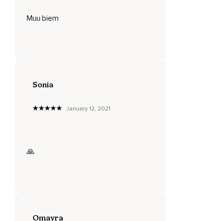
Ten la mentalidad y actitud de una persona victoriosa.
Muu biem
Mantente en una actitud de fe y no te permitas caer en una
manera negativa de pensar,
Quejándote o culpando a Dios.
Ten la valentía de decir,
Dios,
Sonia
Quizá no entienda esto,
January 12, 2021
Pero yo sé que tú todavía estás conmigo.
Tú has dicho que todas las cosas me están ayudando para
bien,
🙏
Y también dijiste que tomarías este mal y lo cambiarías y
usarías a mi favor.
Así que,
Padre,
Omayra