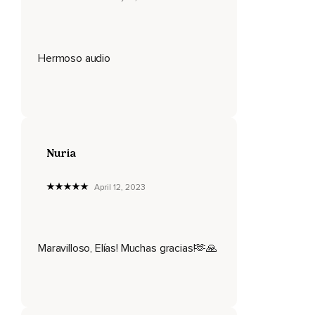
Y luego el pequeño se puso de pie y no accedió a
sentarse.
Hermoso audio
Su madre colocó su mano sobre la cabecita del niño y de
esta manera lo empujó hasta sentarlo en la silla.
El niño se quedó sonriendo.
Luego miró a su madre y dijo,
Mami,
Nuria
Puede ser que esté sentado por fuera,
April 12, 2023
Pero por dentro sigo de pie.
En ocasiones tenemos que hacer lo mismo en nuestra vida.
Maravilloso, Elías! Muchas gracias!🫶🙏
Nuestras circunstancias nos pueden forzar a sentarnos
durante un tiempo,
Pero no nos podemos quedar allí.
Aún cuando por fuera estamos sentados,