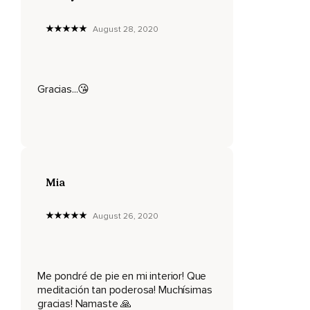
Te doy gracias que tú me llevarás a través de esto.
August 28, 2020
No importa lo que tú enfrentes en la vida.
Si sabes cómo levantarte por dentro,
Las adversidades no te podrán mantener abajo.
Gracias...😘
La Escritura dice,
Para que podáis resistir en el día malo,
Y habiendo acabado todo,
Estar firmes.
Mia
Te puedes encontrar hoy en una situación donde has
hecho tu mejor esfuerzo.
August 26, 2020
Has orado,
Has creído,
Me pondré de pie en mi interior! Que
Has meditado,
meditación tan poderosa! Muchísimas
gracias! Namaste 🙏