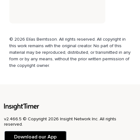
Y has plantado firmemente tu fe en Dios,
Pero parece que nada está sucediendo.
Ahora tienes la tentación de decir,
¿de qué me sirve?
© 2026 Elías Berntsson. All rights reserved. All copyright in
Nada cambiará.
this work remains with the original creator. No part of this
material may be reproduced, distributed, or transmitted in any
Yo te digo que no te des por vencido.
form or by any means, without the prior written permission of
the copyright owner.
Sigue firme,
Sigue orando y creyendo.
Ten fe.
No perdáis,
Pues,
v2.466.5 © Copyright 2026 Insight Network Inc. All rights
Vuestra confianza,
reserved.
Que tiene grande galardón.
Download our App