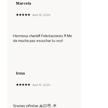
Obviamente ya llegué a mi límite.
Marcela
Pero si tú quieres vivir tu mejor vida ahora,
April 18, 2026
Tienes que tener más determinación que eso.
Tienes que encontrar fuerza en la adversidad.
Nuestra actitud deberá ser.
Hermosa charla!!! Felicitaciones !!! Me
da mucha paz escuchar tu voz!
Tal vez me he caído algunas veces en mi vida,
Pero no me quedaré abajo.
Tengo la determinación de vivir en victoria.
Estoy decidido a tener un buen matrimonio.
Irma
Estoy decidido a sacar lo mejor de mí para salir de estos
problemas.
April 15, 2026
Todos enfrentamos retos en la vida.
Todos tenemos cosas que vienen en nuestra contra.
Gracias infinitas 🙏🏻🥹…!!!!
Es posible que eso nos tumbe por fuera,