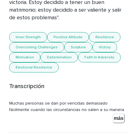
victoria. Estoy decidido a tener un buen 
matrimonio; estoy decidido a ser valiente y salir 
de estos problemas". 
Inner Strength
Positive Attitude
Resilience
Overcoming Challenges
Scripture
Victory
Motivation
Determination
Faith In Adversity
Emotional Resilience
Transcripción
Muchas personas se dan por vencidas demasiado
fácilmente cuando las circunstancias no salen a su manera
o cuando enfrentan algún tipo de adversidad.
más
En lugar de perseverar,